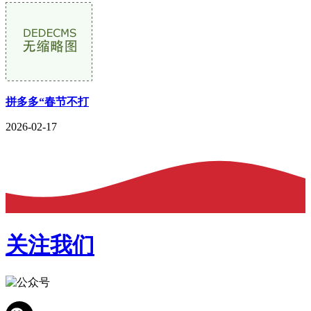
拼多多“春节不打
2026-02-17
关注我们