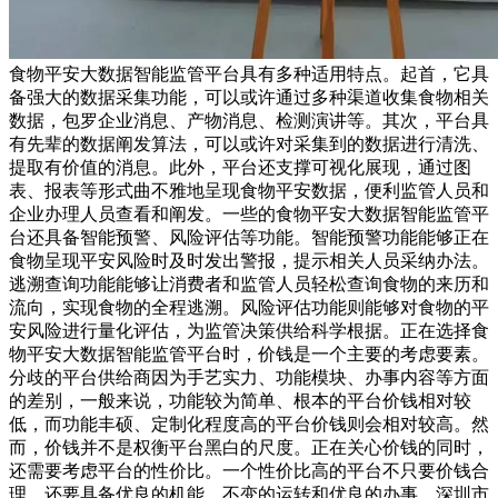
食物平安大数据智能监管平台具有多种适用特点。起首，它具
备强大的数据采集功能，可以或许通过多种渠道收集食物相关
数据，包罗企业消息、产物消息、检测演讲等。其次，平台具
有先辈的数据阐发算法，可以或许对采集到的数据进行清洗、
提取有价值的消息。此外，平台还支撑可视化展现，通过图
表、报表等形式曲不雅地呈现食物平安数据，便利监管人员和
企业办理人员查看和阐发。一些的食物平安大数据智能监管平
台还具备智能预警、风险评估等功能。智能预警功能能够正在
食物呈现平安风险时及时发出警报，提示相关人员采纳办法。
逃溯查询功能能够让消费者和监管人员轻松查询食物的来历和
流向，实现食物的全程逃溯。风险评估功能则能够对食物的平
安风险进行量化评估，为监管决策供给科学根据。正在选择食
物平安大数据智能监管平台时，价钱是一个主要的考虑要素。
分歧的平台供给商因为手艺实力、功能模块、办事内容等方面
的差别，一般来说，功能较为简单、根本的平台价钱相对较
低，而功能丰硕、定制化程度高的平台价钱则会相对较高。然
而，价钱并不是权衡平台黑白的尺度。正在关心价钱的同时，
还需要考虑平台的性价比。一个性价比高的平台不只要价钱合
理，还要具备优良的机能、不变的运转和优良的办事。深圳市