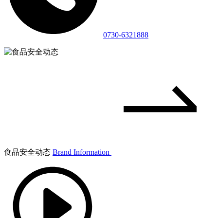
0730-6321888
食品安全动态
Brand Information