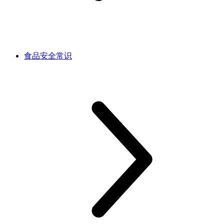
食品安全常识