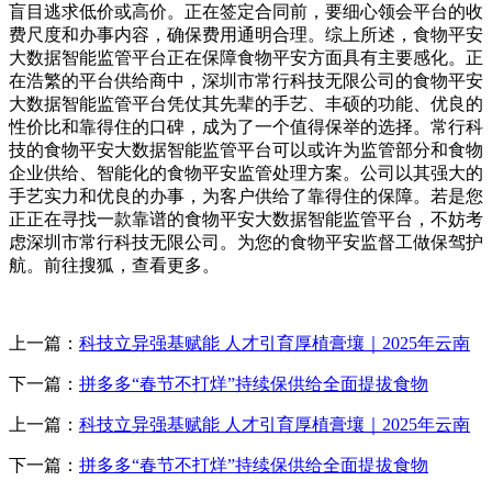
盲目逃求低价或高价。正在签定合同前，要细心领会平台的收
费尺度和办事内容，确保费用通明合理。综上所述，食物平安
大数据智能监管平台正在保障食物平安方面具有主要感化。正
在浩繁的平台供给商中，深圳市常行科技无限公司的食物平安
大数据智能监管平台凭仗其先辈的手艺、丰硕的功能、优良的
性价比和靠得住的口碑，成为了一个值得保举的选择。常行科
技的食物平安大数据智能监管平台可以或许为监管部分和食物
企业供给、智能化的食物平安监管处理方案。公司以其强大的
手艺实力和优良的办事，为客户供给了靠得住的保障。若是您
正正在寻找一款靠谱的食物平安大数据智能监管平台，不妨考
虑深圳市常行科技无限公司。为您的食物平安监督工做保驾护
航。前往搜狐，查看更多。
上一篇：
科技立异强基赋能 人才引育厚植膏壤｜2025年云南
下一篇：
拼多多“春节不打烊”持续保供给全面提拔食物
上一篇：
科技立异强基赋能 人才引育厚植膏壤｜2025年云南
下一篇：
拼多多“春节不打烊”持续保供给全面提拔食物