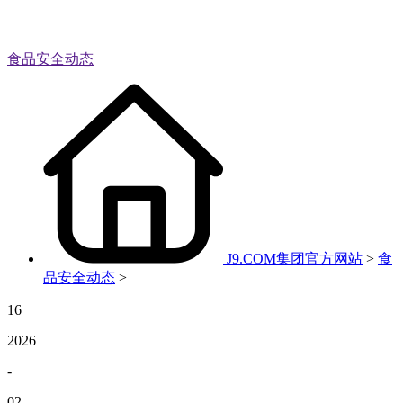
食品安全动态
J9.COM集团官方网站
>
食
品安全动态
>
16
2026
-
02