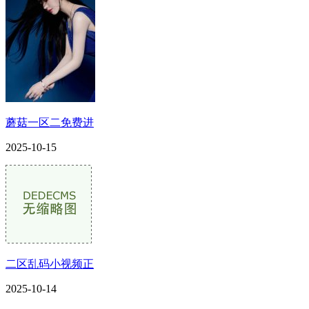
蘑菇一区二免费进
2025-10-15
二区乱码小视频正
2025-10-14