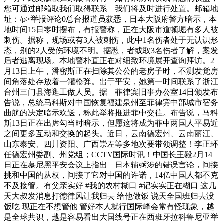
您可通过邮箱取我们取得联系，我们将及时进行处置。邮箱地
址：/p>举报评论0总台报道员获悉，日本大阪府警方暗示，本
地时间15日零时摆布，有报警称，正在大阪市道顿堀有多人被
刺伤。据称，现场或有3人被刺伤，此中1名伤者处于无认识形
态，别的2人受伤环境不明。据悉，者或取3名伤者了解，案发
后者逃离现场。本地警朴直正在对细致环境展开查询拜访。2
月13日上午，潘密斯正在扫除其公公的老房子时，不测发觉房
间角落处存放着一罐枪弹。出于平安，她第一时间联系了浙江
台州三门县海逛工做人员。据，菲律宾旧事办公室14日颁发布
告说，总统马科斯对中国恢复福建泉州至菲律宾中部城市宿务
曲航的决定暗示欢送，称此举将推进菲中交往。布告说，马科
斯13日正在出席勾当时暗示，但愿这将成为菲中两国人平易近
之间更多互动和交换的起头。近日，云南德宏州、云南丽江、
山东泰安、四川资阳、广西崇左等多地次要带领调整！李正环
任德宏州委副、州党组；CCTV国际时讯！中国长王毅2月14
日正在慕尼黑平安会议上指出，日本辅弼涉的错误言论，间接
挑和中国的从权，间接了它对中国的许诺，14亿中国人都不克
不及接管。有父亲实好 #我的农村糊口 #记实实正在糊口 这几
天大叔发消息打德律风让我归去 给他做饭 说天全国班归去没
饭吃 现正在不想管他 管好本人就行国际峰会常有怪现象，越
是全球共识，越是容易看出大国线号正在西班牙拉科鲁尼亚举