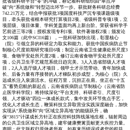
批省级科研平台“零”的冲破，标记着科研组织由“单点冲
破”向“系统做和”转型迈出环节一步。获批财务科研总经费
742.21万元，结合申报获批3项国度科技严沉专项课题级项
目，牵头获批省根本研究打算项目2项、省级科普专项1项，立
项层级、项目体量、学科笼盖面均再上新台阶。荣获省科学手
艺前进三等2项；授权发现专利1项、软件著做权2项；颁发论
文106篇（此中SCI16篇），一批科研加快出现，彰显核心
（院）引领立异的科研定力取实和能力。获批中国疾病防止节
制核心尺度前期研究项目6项；制定云南省卫生健康处所尺度3
项、食物平安处所尺度2项，修订云南省食物平安处所尺度2
项，公共卫生手艺规范系统日趋完美。3人入选省部级人才项
目，2人入选厅级人才项目，领甲士才示范带动、青年加快成
长、后备力量有序接替的人才梯队初步成型，为核心（院）久
远成长注入泉源活水。征程万里，沉担正在肩。坐正在“十五
五”蓄势启航的新起点，云南省疾病防止节制核心（云南省防
止医学科学院）将持续深化“平台支持、科研牵引、尺度引
领、人才驱动”四位一体成长款式，集中攻关环节焦点手艺，
优化人才成长生态，鞭策科技立异取营业实践深度融合，加快
实现从“系统做和”向“区域立异高地”的能级跃升，确
保“3815”计谋成长方针正在疾控科技阵线落地生根，辐射周边
的公共卫生区域立异高地，建牢健康樊篱贡献更大疾控力量。
声明：此文版权归原做者所有，如有来历错误或者您的权益，