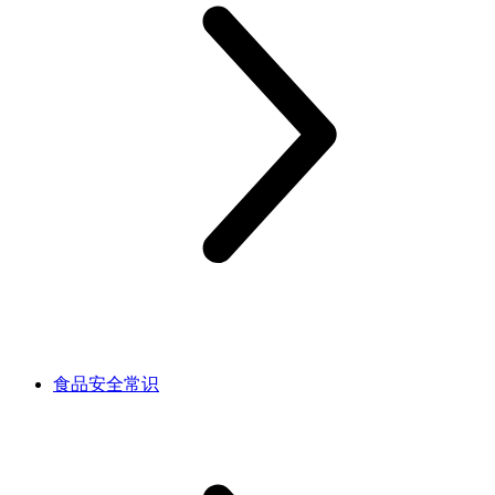
食品安全常识