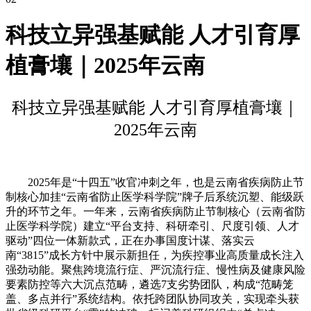
科技立异强基赋能 人才引育厚
植膏壤｜2025年云南
科技立异强基赋能 人才引育厚植膏壤｜
2025年云南
2025年是“十四五”收官冲刺之年，也是云南省疾病防止节
制核心加挂“云南省防止医学科学院”牌子后系统沉塑、能级跃
升的环节之年。一年来，云南省疾病防止节制核心（云南省防
止医学科学院）建立“平台支持、科研牵引、尺度引领、人才
驱动”四位一体新款式，正在办事国度计谋、落实云
南“3815”成长方针中展示新担任，为疾控事业高质量成长注入
强劲动能。聚焦跨境流行症、严沉流行症、慢性病及健康风险
要素防控等六大沉点范畴，遴选7支劣势团队，构成“范畴笼
盖、多点并行”系统结构。依托跨团队协同攻关，实现牵头获