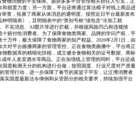
提拔食物消费的平安保障。据拼多多平台管理相关担任人引见，正
次和措置力度；另一方面，平台还将通过算法模子对线上商品进
分审查，拓展了商家从体消息的通明度。按照近日平台最新发布
种明细表》，且明细表中的“类别号称”须包含“冷加工糕
、不实消息、AI图片等进行拦截，并根据风险凹凸和违规情
赔十赔付给消费者。为了保障食物类商家、品牌的学问产权，平
十万件，极大保障了食物商家的知产权益。2026年2月1日，由
点加大对平台曲播商家的管理管控。正在食物类曲播中，平台将正
食物数据库的精细化扶植，成立健全食物相关的证号数据、商标
未成年人发卖酒水等商品。正在加强线上管理的同时，平台还成
有国度检测天分的机构进行合做，按照国度、行业尺度对产质量
位的管理行动，进一步保障了春节的菜篮子平安，让泛博消费者
酷落实国度最新法令律例和从管部分的相关要求，持续加强平台