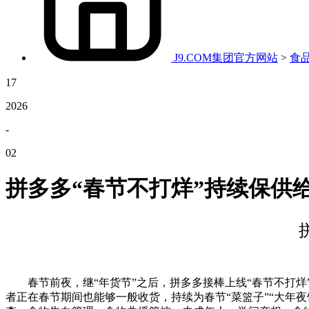
J9.COM集团官方网站
>
食
17
2026
-
02
拼多多“春节不打烊”持续保供
春节前夜，继“年货节”之后，拼多多接棒上线“春节不打烊
者正在春节期间也能够一般收货，持续为春节“菜篮子”“大年