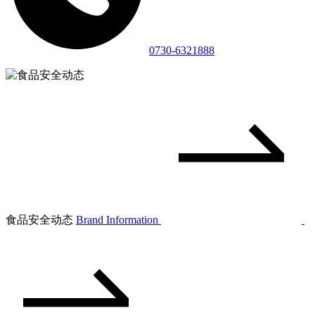
0730-6321888
食品安全动态
Brand Information