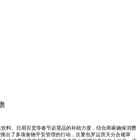
物
水饮料、日用百货等春节必需品的补助力度，结合商家确保消费
稠密推出了多项食物平安管理的行动，次要包罗运营天分合规审