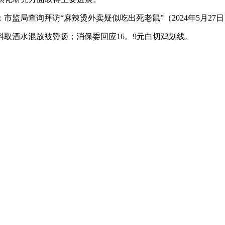
局查询拜访“麻辣烫外卖疑似吃出死老鼠”（2024年5月27日
酒水混放被赞扬；消保委回应16。9元白切鸡划线。