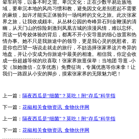
晕车药等，以备不时之需。卑沉文化：正在少数平易近族地
域，要卑沉本地的风尚习惯和教，避免因文化差别惹起不需要
的麻烦，如许才能实正体验到一场纯粹的文化之旅。此次张家
界之旅，让我收成颇丰。从丛林公园的奇峰异石到金鞭溪的清
幽，从天门山的惊险刺激到凤凰古城的浪漫风情，难以忘怀。
而这一切夸姣体验的背后，都离不开小安导逛的细心放置和热
情办事。她不只是我旅途中的领导，更是我心灵的抚慰者。若
是你也巴望一场说走就走的旅行，不妨选择张家界这片奇异的
地盘，并让小安成为你旅途中最美的相逢。相信我，你定会收
成一份超越等候的欣喜取！张家界旅逛保举：当地团 导逛 -小
安（加她微信 - 立享优惠）免费征询，专属优惠等你来拿！让
我们一路跟从小安的脚步，摸索张家界的无限魅力吧！
上一篇：
隔夜西瓜是“细菌”？莫吃！附“存瓜”科学指
下一篇：
花椒相关食物资讯_食物伙伴网
上一篇：
隔夜西瓜是“细菌”？莫吃！附“存瓜”科学指
下一篇：
花椒相关食物资讯_食物伙伴网