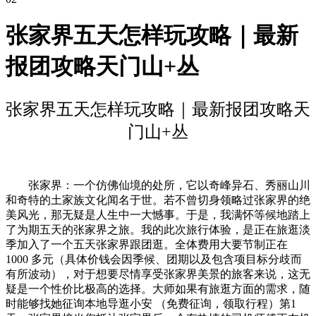
张家界五天怎样玩攻略｜最新
报团攻略天门山+丛
张家界五天怎样玩攻略｜最新报团攻略天
门山+丛
张家界：一个仿佛仙境的处所，它以奇峰异石、秀丽山川
和奇特的土家族文化闻名于世。若不曾切身领略过张家界的绝
美风光，那无疑是人生中一大憾事。于是，我满怀等候地踏上
了为期五天的张家界之旅。我的此次旅行体验，是正在旅逛淡
季加入了一个五天张家界跟团逛。全体费用大要节制正在
1000 多元（具体价钱会因季候、团期以及包含项目标分歧而
有所波动），对于想要尽情享受张家界美景的旅客来说，这无
疑是一个性价比极高的选择。大师如果有旅逛方面的需求，随
时能够找她征询本地导逛小安 （免费征询，领取行程）第1