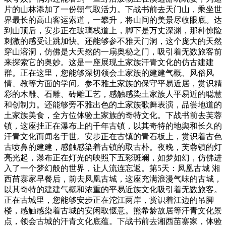
片的山林添加了一份朝气取活力。下战书前去天门山，乘坐世
界最长的高山客运索道，一攀升，将山间的美景尽收眼底。达
到山顶后，安步正在玻璃栈道上，脚下是万丈深渊，那种惊险
刺激的感受让跳加快。还能够参不雅天门洞，这个庞大的天然
穿山溶洞，仿佛是大天然的一扇奥秘之门，吸引着无数旅客前
来探索它的奥妙。这是一座展现土家族汗青文化的仿古建建
群。正在这里，您能够深切领会土家族的建建气概、风俗风
情、教等方面的学问。参不雅土家族的保守平易近居，赏识精
彩的木雕、石雕、砖雕工艺，感触感染土家族人平易近的聪慧
和创制力。还能够旁不雅出色的土家族歌舞表演，品尝地道的
土家族美食，全方位体验土家族的奇特文化。下战书前去芙蓉
镇，这座挂正在瀑布上的千年古镇，以其奇特的地舆和长久的
汗青文化而闻名于世。安步正在古镇的青石板上，赏识着古色
古喷鼻的建建，感触感染着古镇的取古朴。夜晚，芙蓉镇的灯
亮光起，瀑布正在灯光的映照下五彩斑斓，如梦如幻，仿佛进
入了一个梦幻般的世界，让人流连忘返。第5天：凤凰古城 湘
西苗寨家早餐后，前去凤凰古城，这座充满浪漫气味的古城，
以其奇特的建建气概和浓重的平易近族文化吸引着无数旅客。
正在古城里，您能够安步正在沱江两岸，赏识着江边的吊脚
楼，感触感染着古城的安闲取惬意。熊希龄故居等汗青文化景
点，领会古城的汗青文化底蕴。下战书前去湘西苗寨家，体验