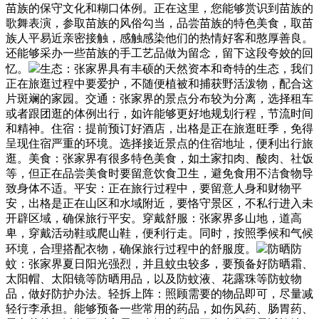
苗族的保守文化和糊口体例。正在这里，您能够赏识到苗族的
歌舞表演，参取苗族的风俗勾当，品尝苗族的特色美食，取苗
族人平易近亲密接触，感触感染他们的热情好客和憨厚善良。
还能够采办一些苗族的手工艺品做为留念，留下这段夸姣的回
忆。
生态：张家界具有丰硕的天然资本和奇特的生态，我们
正在旅逛过程中要爱护，不随便植被和捕获野活泼物，配合这
片斑斓的家园。交通：张家界的景点分布较为分离，选择租车
或者跟团逛的体例出行，如许能够更好地规划行程，节流时间
和精神。住宿：提前预订好酒店，出格是正在旅逛旺季，免得
呈现住宿严重的环境。选择接近景点的住宿地址，便利出行旅
逛。美食：张家界有很多特色美食，如土家扣肉、酸肉、社饭
等，但正在品尝美食时要留意饮食卫生，避免食用不洁食物导
致身体不适。平安：正在旅行过程中，要留意人身和财物平
安，出格是正在山区和水域附近，要恪守景区，不私行进入未
开辟区域，确保旅行平安。穿戴舒服：张家界多山地，道高
卑，穿戴活动鞋或爬山鞋，便利行走。同时，按照季候和气候
环境，合理搭配衣物，确保旅行过程中的舒服度。
防晒防
蚊：张家界夏日阳光强烈，并且蚊虫较多，要预备好防晒霜、
太阳帽、太阳镜等防晒用品，以及防蚊液、花露珠等防蚊物
品，做好防护办法。轻拆上阵：照顾需要的物品即可，尽量减
轻行李承担。能够预备一些常用的药品，如伤风药、肠胃药、