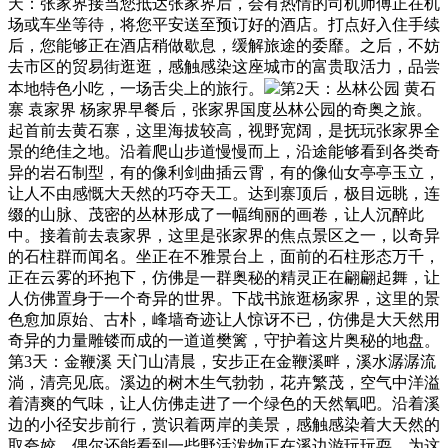
天：张家界接当您抵达张家界后，会有热情的司机师傅正在机
场或车坐等待，将您平安送至预订好的酒店。打点好入住手续
后，您能够正在酒店稍做歇息，缓解旅途的委靡。之后，不妨
去市区的贸易街逛逛，感触感染这座城市的富贵取活力，品尝
本地特色小吃，一场舌尖上的旅行。
第2天：丛林公园 黄石
寨 袁家界 杨家界早餐后，张家界国度丛林公园的奇奥之旅。
起首前去黄石寨，这里海拔较高，视野宽阔，是抚玩张家界全
景的绝佳之地。沿着爬山步道慢慢而上，沿途能够看到各类奇
异的岩石制型，有的像利剑曲插云霄，有的像仙女亭亭玉立，
让人不由感慨大天然的巧夺天工。达到寨顶后，极目远眺，连
缀的山脉、茂密的丛林形成了一幅绚丽的画卷，让人沉醉此
中。接着前去袁家界，这里是张家界的焦点景区之一，以奇异
的石柱群而闻名。坐正在不雅景台上，面前的石柱形态万千，
正在云雾的环抱下，仿佛是一群奥秘的精灵正在翩翩起舞，让
人仿佛置身于一个奇异的世界。下战书旅逛杨家界，这里的景
色愈加原始、古朴，峰墙奇迹让人惊讶不已，仿佛是大天然用
奇异的力量雕镂而成的一道道樊篱，守护着这片奥秘的地盘。
第3天：金鞭溪 天门山清晨，安步正在金鞭溪畔，溪水潺潺流
淌，清亮见底。溪边的树木生气勃勃，花卉繁茂，空气中洋溢
着清爽的气味，让人仿佛走进了一个绿色的天然氧吧。沿着溪
边的小径安步前行，赏识着两岸的美景，感触感染着大天然的
取夸姣。偶尔还能看到一些野活泼物正在溪边游玩玩耍，为这