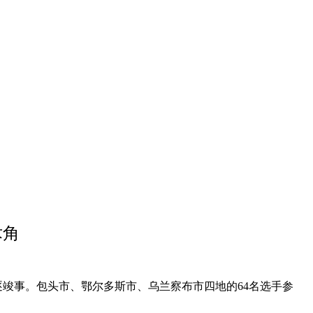
术角
竣事。包头市、鄂尔多斯市、乌兰察布市四地的64名选手参