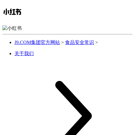
J9.COM集团官方网站
>
食品安全常识
>
关于我们