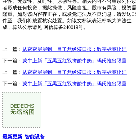
在性、无效性、及时性、原创性等。相关内容不合错误列位读
者形成任何投资，据此操做，风险自担。股市有风险，投资需
隆重。如对该内容存正在，或发觉违法及不良消息，请发送邮
件至，我们将放置核实处置。如该文标识表记标帜为算法生
成，算法公示请见 网信算备240019号。
上一篇：
从密密层层到一目了然经济日报：数字标签让消
下一篇：
蒙牛上新「五黑五红双拼酸牛奶」玛氏推出限量
上一篇：
从密密层层到一目了然经济日报：数字标签让消
下一篇：
蒙牛上新「五黑五红双拼酸牛奶」玛氏推出限量
最新更新_智能设备