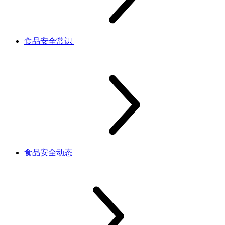
食品安全常识
食品安全动态