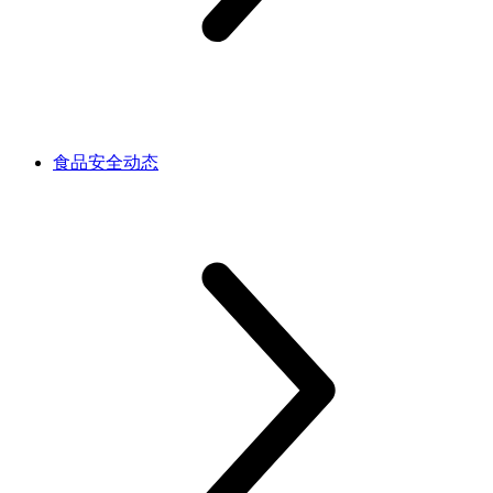
食品安全动态