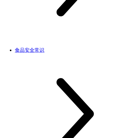
食品安全常识