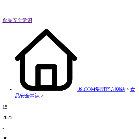
食品安全常识
J9.COM集团官方网站
>
食
品安全常识
>
15
2025
-
09