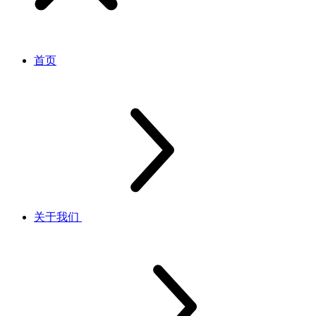
首页
关于我们