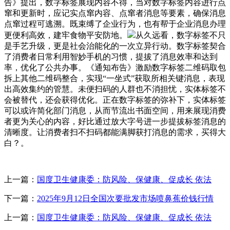
告》提出，数字标签展现内容不得，当对数字标签内容进行点
窜和更新时，应记实点窜内容、点窜者消息等要素，确保消息
点窜过程可逃溯。既束缚了企业行为，也有帮于企业消息办理
更便利高效，建牢食物平安防地。
从久远看，数字标签不只
是手艺升级，更是社会治能化的一次立异行动。数字标签契合
了消费者日常利用智妙手机的习惯，提拔了消息效率和达到
率，优化了公共办事。《通知布告》激励数字标签二维码取包
拆上其他二维码整合，实现“一坐式”获取所相关键消息，表现
出高效集约的管慧。未便扫码的人群也不消担忧，实体标签不
会被替代，还会获得优化。正在数字标签的弥补下，实体标签
可以或许简化部门消息，从而节流出书面空间，用来展现消费
者更为关心的内容，好比通过放大字号进一步提拔标签消息的
清晰度。让消费者扫不扫码都能满脚获打消息的需求，买得大
白？。
上一篇：
国度卫生健康委：防风险、保健康、促成长 依法
下一篇：
2025年9月12日全国次要批发市场喷鼻蕉价钱行情
上一篇：
国度卫生健康委：防风险、保健康、促成长 依法