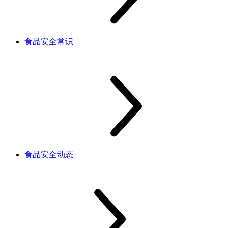
食品安全常识
食品安全动态