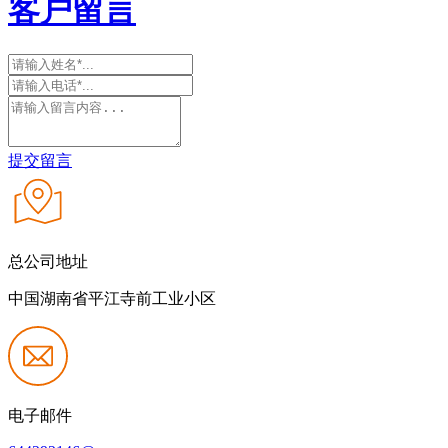
客户留言
提交留言
总公司地址
中国湖南省平江寺前工业小区
电子邮件