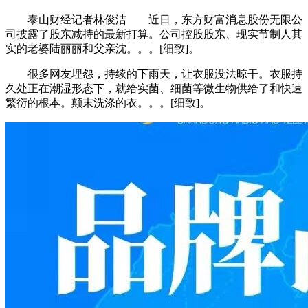
泰山财经记者林俊洁 近日，东方财富消息股份无限公
司披露了股东减持的最新打算。公司控股股东、现实节制人其
实的老婆陆丽丽和父亲沈。。。[细致]。
很多网友埋怨，持续的下雨天，让衣服没法晾干。衣服持
久处正在潮湿形态下，就给实菌、细菌等微生物供给了和快速
繁衍的根本。颠末洗涤的衣。。。[细致]。