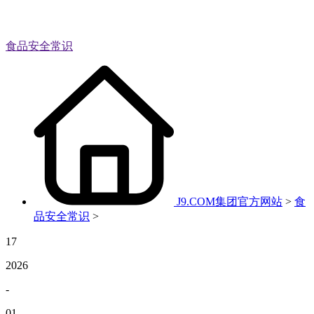
食品安全常识
J9.COM集团官方网站
>
食
品安全常识
>
17
2026
-
01