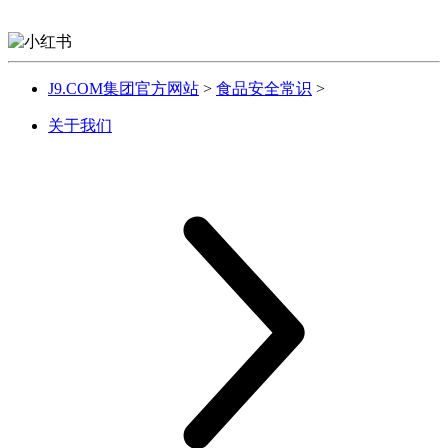
J9.COM集团官方网站
>
食品安全常识
>
关于我们