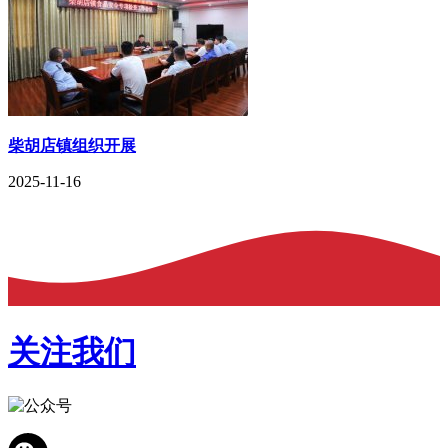
柴胡店镇组织开展
2025-11-16
关注我们