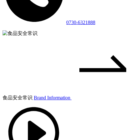
0730-6321888
食品安全常识
Brand Information