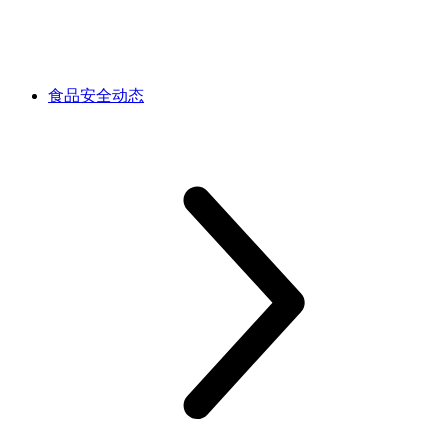
食品安全动态