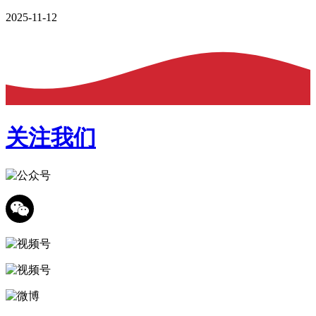
2025-11-12
关注我们