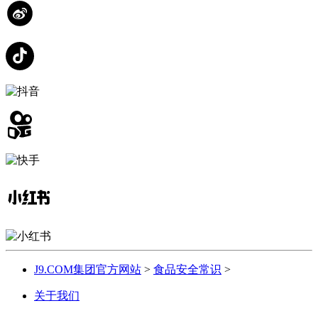
J9.COM集团官方网站
>
食品安全常识
>
关于我们