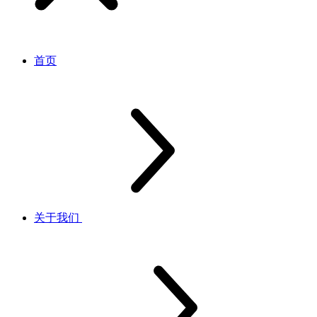
首页
关于我们