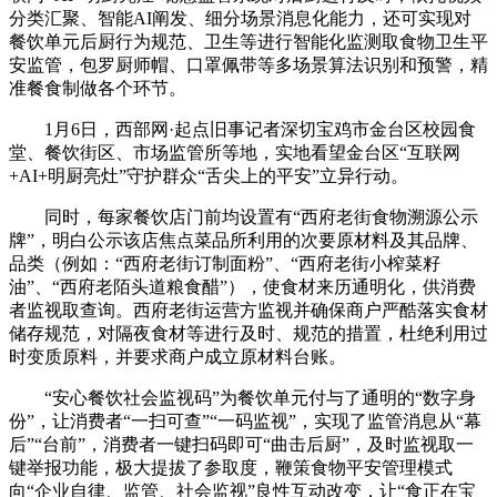
分类汇聚、智能AI阐发、细分场景消息化能力，还可实现对
餐饮单元后厨行为规范、卫生等进行智能化监测取食物卫生平
安监管，包罗厨师帽、口罩佩带等多场景算法识别和预警，精
准餐食制做各个环节。
1月6日，西部网·起点旧事记者深切宝鸡市金台区校园食
堂、餐饮街区、市场监管所等地，实地看望金台区“互联网
+AI+明厨亮灶”守护群众“舌尖上的平安”立异行动。
同时，每家餐饮店门前均设置有“西府老街食物溯源公示
牌”，明白公示该店焦点菜品所利用的次要原材料及其品牌、
品类（例如：“西府老街订制面粉”、“西府老街小榨菜籽
油”、“西府老陌头道粮食醋”），使食材来历通明化，供消费
者监视取查询。西府老街运营方监视并确保商户严酷落实食材
储存规范，对隔夜食材等进行及时、规范的措置，杜绝利用过
时变质原料，并要求商户成立原材料台账。
“安心餐饮社会监视码”为餐饮单元付与了通明的“数字身
份”，让消费者“一扫可查”“一码监视”，实现了监管消息从“幕
后”“台前”，消费者一键扫码即可“曲击后厨”，及时监视取一
键举报功能，极大提拔了参取度，鞭策食物平安管理模式
向“企业自律、监管、社会监视”良性互动改变，让“食正在宝