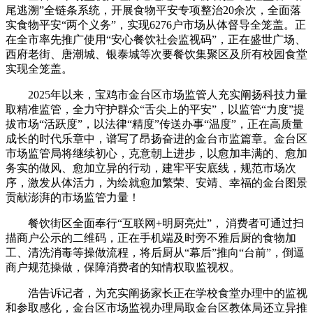
尾逃溯”全链条系统，开展食物平安专项整治20余次，全面落
实食物平安“两个义务”，实现6276户市场从体督导全笼盖。正
在全市率先推广使用“安心餐饮社会监视码”，正在盛世广场、
西府老街、唐潮城、银泰城等次要餐饮集聚区及所有校园食堂
实现全笼盖。
2025年以来，宝鸡市金台区市场监管人充实阐扬科技力量
取精准监管，全力守护群众“舌尖上的平安”，以监管“力度”提
拔市场“活跃度”，以法律“精度”传送办事“温度”，正在高质量
成长的时代乐章中，谱写了昂扬奋进的金台市监篇章。金台区
市场监管局将继续初心，克意朝上进步，以愈加丰满的、愈加
务实的做风、愈加立异的行动，建牢平安底线，规范市场次
序，激发从体活力，为绘就愈加繁荣、安靖、幸福的金台图景
贡献澎湃的市场监管力量！
餐饮街区全面奉行“互联网+明厨亮灶”， 消费者可通过扫
描商户公示的二维码，正在手机端及时旁不雅后厨的食物加
工、清洗消毒等操做流程，将后厨从“幕后”推向“台前”，倒逼
商户规范操做，保障消费者的知情权取监视权。
浩告诉记者，为充实阐扬家长正在学校食堂办理中的监视
和参取感化，金台区市场监视办理局取金台区教体局还立异推