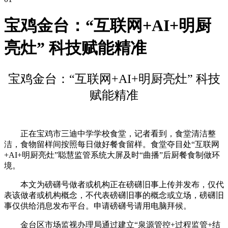
宝鸡金台：“互联网+AI+明厨
亮灶” 科技赋能精准
宝鸡金台：“互联网+AI+明厨亮灶” 科技
赋能精准
正在宝鸡市三迪中学学校食堂，记者看到，食堂清洁整
洁，食物留样间按照每日做好餐食留样。食堂夺目处“互联网
+AI+明厨亮灶”聪慧监管系统大屏及时“曲播”后厨餐食制做环
境。
本文为磅礴号做者或机构正在磅礴旧事上传并发布，仅代
表该做者或机构概念，不代表磅礴旧事的概念或立场，磅礴旧
事仅供给消息发布平台。申请磅礴号请用电脑拜候。
金台区市场监视办理局通过建立“泉源管控+过程监管+结