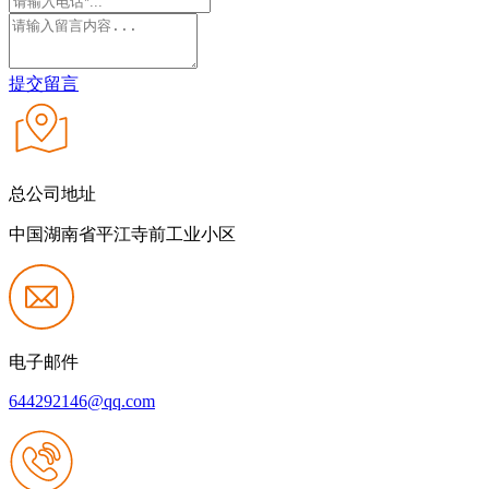
提交留言
总公司地址
中国湖南省平江寺前工业小区
电子邮件
644292146@qq.com