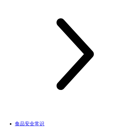
食品安全常识