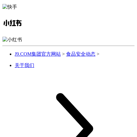
J9.COM集团官方网站
>
食品安全动态
>
关于我们