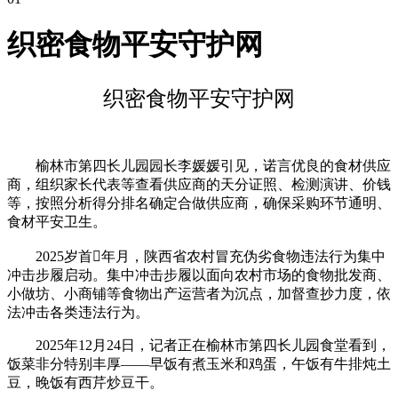
织密食物平安守护网
织密食物平安守护网
榆林市第四长儿园园长李媛媛引见，诺言优良的食材供应
商，组织家长代表等查看供应商的天分证照、检测演讲、价钱
等，按照分析得分排名确定合做供应商，确保采购环节通明、
食材平安卫生。
2025岁首年月，陕西省农村冒充伪劣食物违法行为集中
冲击步履启动。集中冲击步履以面向农村市场的食物批发商、
小做坊、小商铺等食物出产运营者为沉点，加督查抄力度，依
法冲击各类违法行为。
2025年12月24日，记者正在榆林市第四长儿园食堂看到，
饭菜非分特别丰厚——早饭有煮玉米和鸡蛋，午饭有牛排炖土
豆，晚饭有西芹炒豆干。