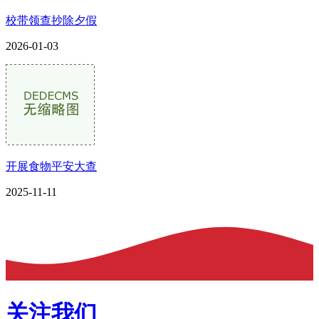
校带领查抄除夕假
2026-01-03
开展食物平安大查
2025-11-11
关注我们