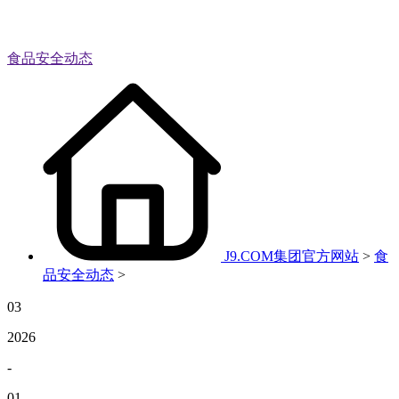
食品安全动态
J9.COM集团官方网站
>
食
品安全动态
>
03
2026
-
01