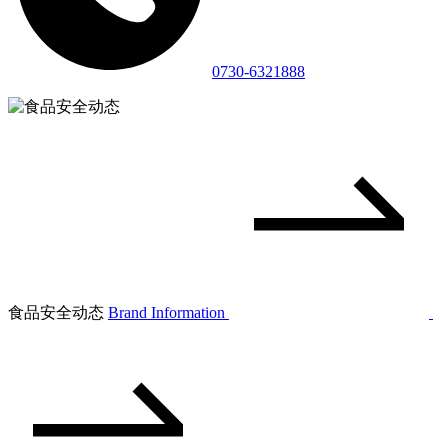
0730-6321888
食品安全动态
Brand Information