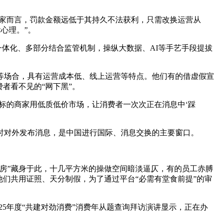
家而言，罚款金额远低于其持久不法获利，只需改换运营从
心理。”。
体化、多部分结合监管机制，操纵大数据、AI等手艺手段提拔
场合，具有运营成本低、线上运营等特点。他们有的借虚假宣
者看不见的“网下黑”。
标的商家用低质低价市场，让消费者一次次正在消息中‘踩
时对外发布消息，是中国进行国际、消息交换的主要窗口。
房”藏身于此，十几平方米的操做空间暗淡逼仄，有的员工赤膊
们共用证照、天分制假，为了通过平台“必需有堂食前提”的审
25年度“共建对劲消费”消费年从题查询拜访演讲显示，正在办