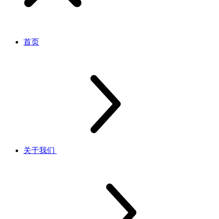
首页
关于我们