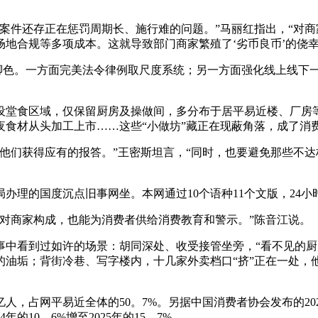
件还存正在惩罚周期长、施行难的问题。”马丽红指出，“对商
地合规等多项成本。这就导致部门商家繁殖了‘劣币良币’的侥幸
脚色。一方面完美法令律例取尺度系统；另一方面强化线上线下一
堂食区域，仅保留厨房及操做间，多分布于居平易近楼、厂房等
食材从头加工上市……这些“小做坊”藏正在现蔽角落，成了消费
们获得应有的报答。”王密斯坦言，“同时，也要避免那些不达
理的国度沉点旧事网坐。本网通过10个语种11个文版，24小
商家构成，也能为消费者供给消费教育和警示。”陈音江说。
看到过如许的场景：胡同深处、收受接管坐旁，“看不见的厨
油垢；背街冷巷、写字楼内，十几家外卖档口“挤”正在一处，他
，占网平易近全体的50。7%。另据中国消费者协会发布的20
10。6%增至2025年的15。7%。