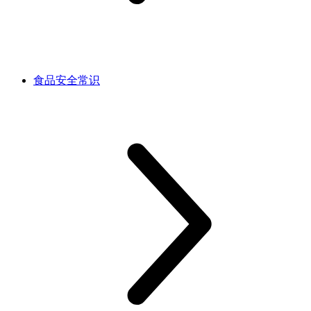
食品安全常识