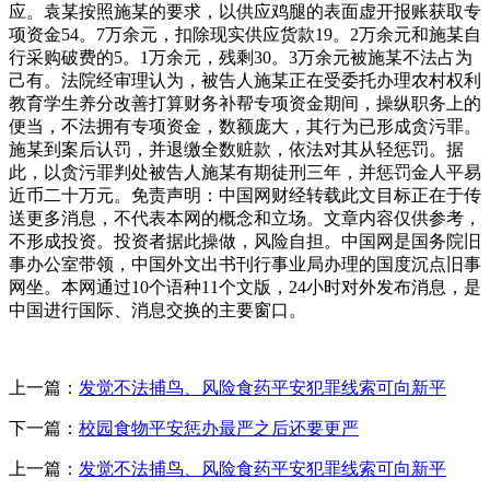
应。袁某按照施某的要求，以供应鸡腿的表面虚开报账获取专
项资金54。7万余元，扣除现实供应货款19。2万余元和施某自
行采购破费的5。1万余元，残剩30。3万余元被施某不法占为
己有。法院经审理认为，被告人施某正在受委托办理农村权利
教育学生养分改善打算财务补帮专项资金期间，操纵职务上的
便当，不法拥有专项资金，数额庞大，其行为已形成贪污罪。
施某到案后认罚，并退缴全数赃款，依法对其从轻惩罚。据
此，以贪污罪判处被告人施某有期徒刑三年，并惩罚金人平易
近币二十万元。免责声明：中国网财经转载此文目标正在于传
送更多消息，不代表本网的概念和立场。文章内容仅供参考，
不形成投资。投资者据此操做，风险自担。中国网是国务院旧
事办公室带领，中国外文出书刊行事业局办理的国度沉点旧事
网坐。本网通过10个语种11个文版，24小时对外发布消息，是
中国进行国际、消息交换的主要窗口。
上一篇：
发觉不法捕鸟、风险食药平安犯罪线索可向新平
下一篇：
校园食物平安惩办最严之后还要更严
上一篇：
发觉不法捕鸟、风险食药平安犯罪线索可向新平