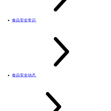
食品安全常识
食品安全动态