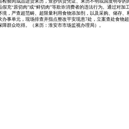
酷检验肉成品进货来历，查抄供货凭证、来历不明或国度明令的
假充“原切肉”或“鲜切肉”等欺诈消费者的违法行为。通过对加
环境，严查超范畴、超限量利用食物添加剂，以及采购、储存、
饮办事单元，现场排查并指点整改平安现患7处，立案查处食物
保障群众吃得。（来历：淮安市市场监视办理局）。