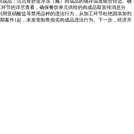
肉成品；沉点查抄需冷冻（藏）肉成品的储存温度能否合适。确
工环节的详尽查看，确保餐饮单元供给的肉成品取宣传消息分
利用亚硝酸盐等禁用品种的违法行为，从加工环节杜绝因添加剂
超期案件1起，未发觉制售假劣肉成品违法行为。下一步，经济开