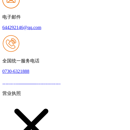
电子邮件
644292146@qq.com
全国统一服务电话
0730-6321888
网站建设：J9.COM集团官方网站
|
网站地图
本网站支持IPV6
营业执照