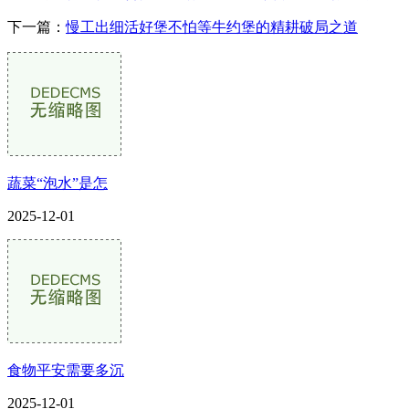
下一篇：
慢工出细活好堡不怕等牛约堡的精耕破局之道
蔬菜“泡水”是怎
2025-12-01
食物平安需要多沉
2025-12-01