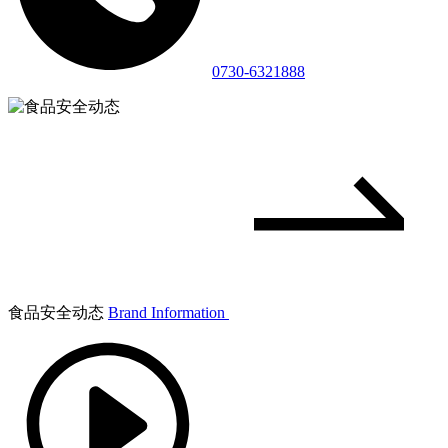
0730-6321888
食品安全动态
Brand Information