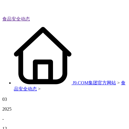
食品安全动态
J9.COM集团官方网站
>
食
品安全动态
>
03
2025
-
12