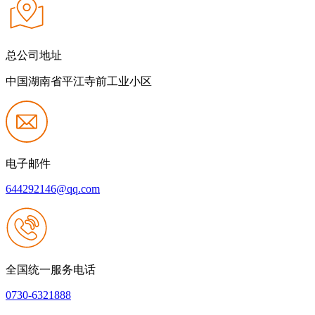
总公司地址
中国湖南省平江寺前工业小区
电子邮件
644292146@qq.com
全国统一服务电话
0730-6321888