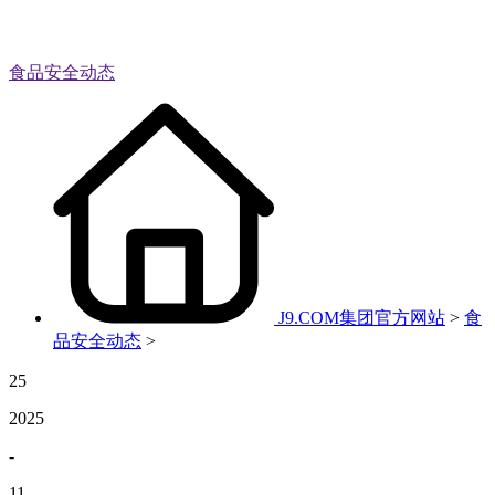
食品安全动态
J9.COM集团官方网站
>
食
品安全动态
>
25
2025
-
11