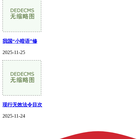
我国“小暗语”修
2025-11-25
现行无效法令目次
2025-11-24