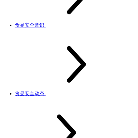
食品安全常识
食品安全动态