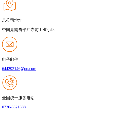
总公司地址
中国湖南省平江寺前工业小区
电子邮件
644292146@qq.com
全国统一服务电话
0730-6321888