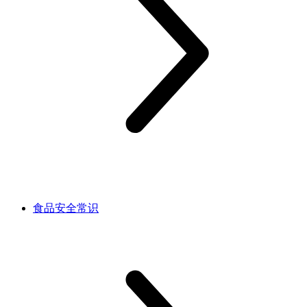
食品安全常识