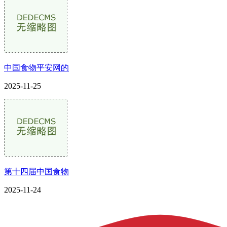
中国食物平安网的
2025-11-25
第十四届中国食物
2025-11-24