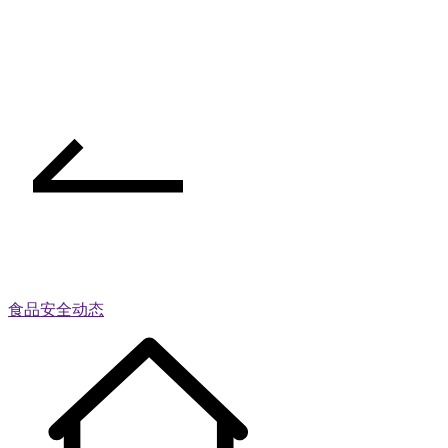
食品安全动态