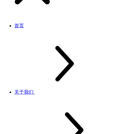
首页
关于我们