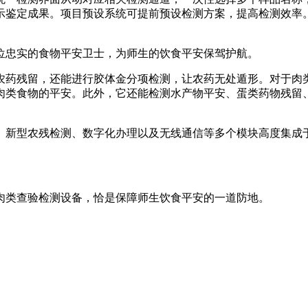
示鉴定成果。项目预设系统可提前预设检测方案，提高检测效率
忠实的食物平安卫士，为师生的饮食平安保驾护航。
药残留，还能进行胶体金分项检测，让农药无处遁形。对于肉类
肉类食物的平安。此外，它还能检测水产物平安、蛋类药物残留
新型农残检测、数字化办理以及无线通信等多个模块高度集成于
类查验检测设备，恰是保障师生饮食平安的一道防地。