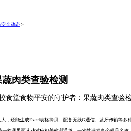
品安全动态
>
果蔬肉类查验检测
校食堂食物平安的守护者：果蔬肉类查验
，还能生成Excel表格拷贝。配备无线G通信、蓝牙传输等多
一检测界面从动对应相关检测通道，一次性选择多个样品名称，