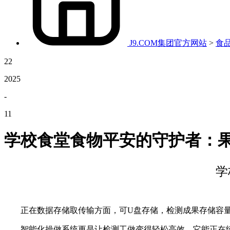
J9.COM集团官方网站
>
食
22
2025
-
11
学校食堂食物平安的守护者：
学
正在数据存储取传输方面，可U盘存储，检测成果存储容量大
智能化操做系统更是让检测工做变得轻松高效。它能正在统