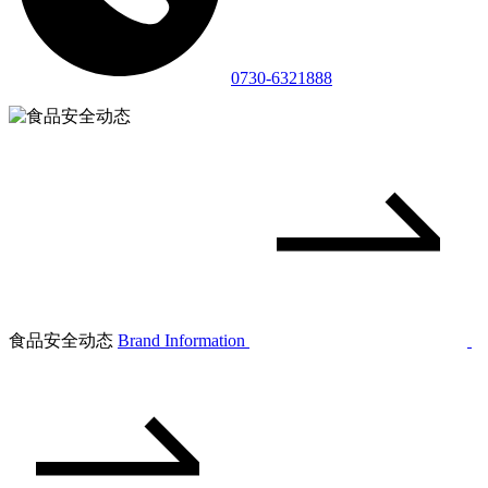
0730-6321888
食品安全动态
Brand Information