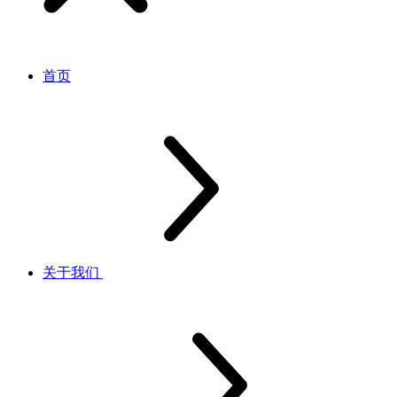
首页
关于我们