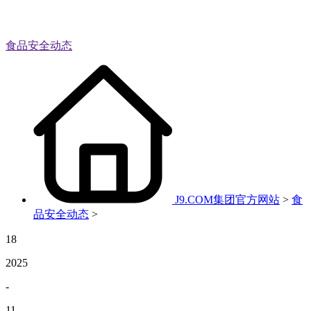
食品安全动态
J9.COM集团官方网站
>
食
品安全动态
>
18
2025
-
11