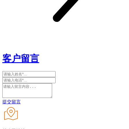
客户留言
提交留言