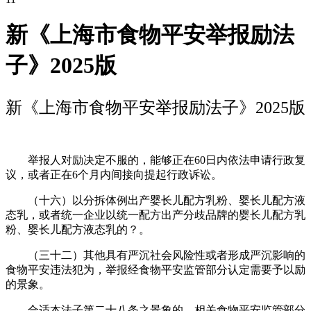
新《上海市食物平安举报励法
子》2025版
新《上海市食物平安举报励法子》2025版
举报人对励决定不服的，能够正在60日内依法申请行政复
议，或者正在6个月内间接向提起行政诉讼。
（十六）以分拆体例出产婴长儿配方乳粉、婴长儿配方液
态乳，或者统一企业以统一配方出产分歧品牌的婴长儿配方乳
粉、婴长儿配方液态乳的？。
（三十二）其他具有严沉社会风险性或者形成严沉影响的
食物平安违法犯为，举报经食物平安监管部分认定需要予以励
的景象。
合适本法子第二十八条之景象的，相关食物平安监管部分