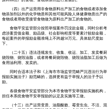
（四）出产运营用非食物原料出产加工的食物或者添加食
物添加剂以外的化学物质和其他可能风险人体健康物质出产的
食物或者用收受接管食物做为原料出产加工的食物的。
食物平安监管部分按照举报案件罚没款金额，同时分析考
虑涉案货值金额、励品级、社会影响程度等要素计较励金额，
每起案件的举报励金额准绳上不跨越50万元。具体励尺度如
下。
（二十五）违法违规发生、收集、收运、加工、发卖餐厨
烧毁物、烧毁油脂，或者将餐厨烧毁物、烧毁油脂加工后做为
食用油利用、发卖的。
同时合适本法子和《上海市市场监管范畴严沉违法行为举
报励实施法子》励范畴的，选择更有益于举报人的法子予以
励。
各级食物平安监管部分为本市食物平安举报励实施机构，
担任本系统食物平安举报励的认定及实施等工做。
（十三）出产运营变质、油脂酸败、霉变生虫、不洁、混