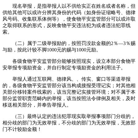
现名举报，是指举报人以不供给实正在姓名或者名称，但
供给其他可以或许分辨其身份的代码（如身份证缩略号、德律
风号码、收集联系体例等），使食物平安监管部分可以或许取
之取得联系的形式，反映食物平安违法犯为或者违法犯罪线
索。
（二）属于二级举报励的，按照罚没款金额的2％—3％赐
与励，按此计较不脚1000元的赐与1000元励。
各级食物平安监管部分能够按照现实，设立本部分食物平
安举报专项励资金，并自行制定专项励资金的利用法子。
举报人通过互联网、德律风、、传实、窗口等渠道举报
的，各级食物平安监管部分该当构成接报受理记实；对其他相
关部分移转案件线索的，该当完整记实接管环境；对不属于本
部分监管职责范畴内的举报，该当按照法令律例及相关，及时
移送相关部分，并奉告举报人。
（三）最终认定的违法犯罪现实取举报事项部门分歧的，
相分歧的部门为无效举报，不分歧的部门为无效举报，无效部
门不计较励金额！