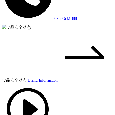
0730-6321888
食品安全动态
Brand Information