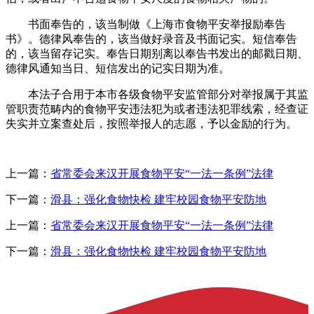
书面奉告的，该当制做《上海市食物平安举报励奉告
书》。德律风奉告的，该当做好录音及书面记实。短信奉告
的，该当留存记实。奉告日期别离以奉告书发出的邮戳日期、
德律风通知当日、短信发出的记实日期为准。
本法子合用于本市各级食物平安监管部分对举报属于其监
管职责范畴内的食物平安违法犯为或者违法犯罪线索，经查证
失实并立案查处后，按照举报人的志愿，予以金励的行为。
上一篇：
省常委会来汉开展食物平安“一法一条例”法律
下一篇：
滑县：强化食物快检 建牢校园食物平安防地
上一篇：
省常委会来汉开展食物平安“一法一条例”法律
下一篇：
滑县：强化食物快检 建牢校园食物平安防地