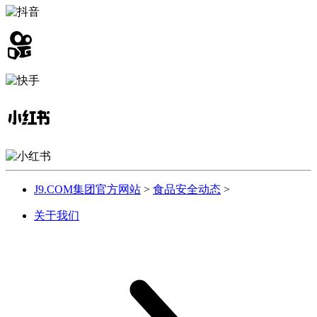
J9.COM集团官方网站
>
食品安全动态
>
关于我们