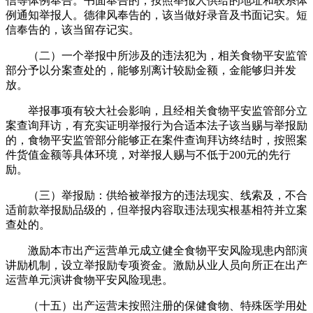
信等体例奉告。书面奉告的，按照举报人供给的地址和联系体
例通知举报人。德律风奉告的，该当做好录音及书面记实。短
信奉告的，该当留存记实。
（二）一个举报中所涉及的违法犯为，相关食物平安监管
部分予以分案查处的，能够别离计较励金额，金能够归并发
放。
举报事项有较大社会影响，且经相关食物平安监管部分立
案查询拜访，有充实证明举报行为合适本法子该当赐与举报励
的，食物平安监管部分能够正在案件查询拜访终结时，按照案
件货值金额等具体环境，对举报人赐与不低于200元的先行
励。
（三）举报励：供给被举报方的违法现实、线索及，不合
适前款举报励品级的，但举报内容取违法现实根基相符并立案
查处的。
激励本市出产运营单元成立健全食物平安风险现患内部演
讲励机制，设立举报励专项资金。激励从业人员向所正在出产
运营单元演讲食物平安风险现患。
（十五）出产运营未按照注册的保健食物、特殊医学用处