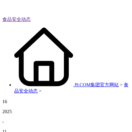
食品安全动态
J9.COM集团官方网站
>
食
品安全动态
>
16
2025
-
11