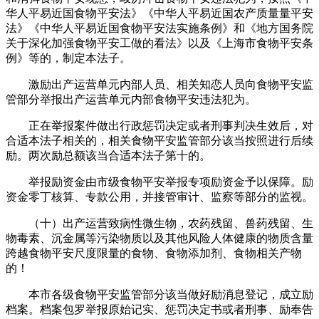
华人平易近国食物平安法》《中华人平易近国农产质量量平安
法》《中华人平易近国食物平安法实施条例》和《地方国务院
关于深化加强食物平安工做的看法》以及《上海市食物平安条
例》等的，制定本法子。
激励出产运营单元内部人员、相关知恋人员向食物平安监
管部分举报出产运营单元内部食物平安违法犯为。
正在举报案件做出行政惩罚决定或者刑事判决生效后，对
合适本法子相关的，相关食物平安监管部分该当按照进行后续
励。两次励总额该当合适本法子第十的。
举报励资金由市级食物平安举报专项励资金予以保障。励
资金零丁核算、专款公用，并接管审计、监察等部分的监视。
（十）出产运营致病性微生物，农药残留、兽药残留、生
物毒素、沉金属等污染物质以及其他风险人体健康的物质含量
跨越食物平安尺度限量的食物、食物添加剂、食物相关产物
的！
本市各级食物平安监管部分该当做好励消息登记，成立励
档案。档案包罗举报原始记实、惩罚决定书或者刑事、励奉告