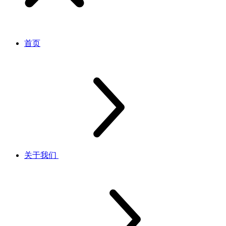
首页
关于我们