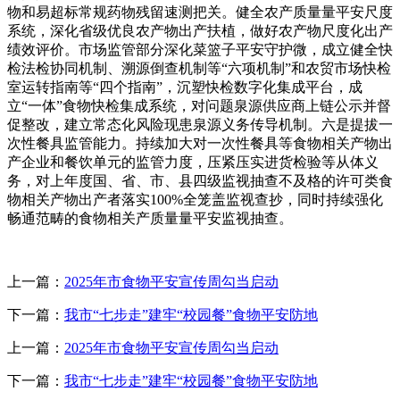
物和易超标常规药物残留速测把关。健全农产质量量平安尺度
系统，深化省级优良农产物出产扶植，做好农产物尺度化出产
绩效评价。市场监管部分深化菜篮子平安守护微，成立健全快
检法检协同机制、溯源倒查机制等“六项机制”和农贸市场快检
室运转指南等“四个指南”，沉塑快检数字化集成平台，成
立“一体”食物快检集成系统，对问题泉源供应商上链公示并督
促整改，建立常态化风险现患泉源义务传导机制。六是提拔一
次性餐具监管能力。持续加大对一次性餐具等食物相关产物出
产企业和餐饮单元的监管力度，压紧压实进货检验等从体义
务，对上年度国、省、市、县四级监视抽查不及格的许可类食
物相关产物出产者落实100%全笼盖监视查抄，同时持续强化
畅通范畴的食物相关产质量量平安监视抽查。
上一篇：
2025年市食物平安宣传周勾当启动
下一篇：
我市“七步走”建牢“校园餐”食物平安防地
上一篇：
2025年市食物平安宣传周勾当启动
下一篇：
我市“七步走”建牢“校园餐”食物平安防地