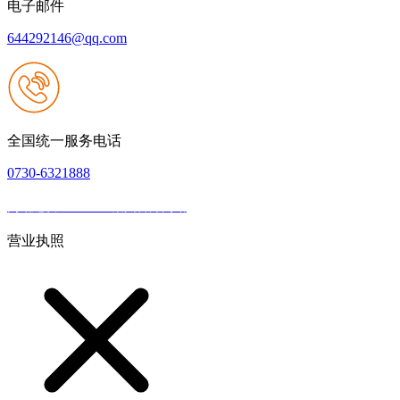
电子邮件
644292146@qq.com
全国统一服务电话
0730-6321888
网站建设：J9.COM集团官方网站
|
网站地图
本网站支持IPV6
营业执照