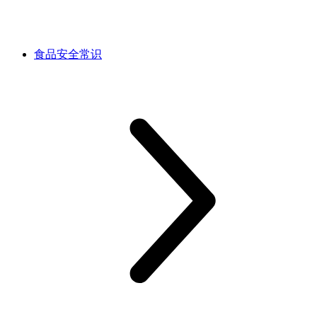
食品安全常识