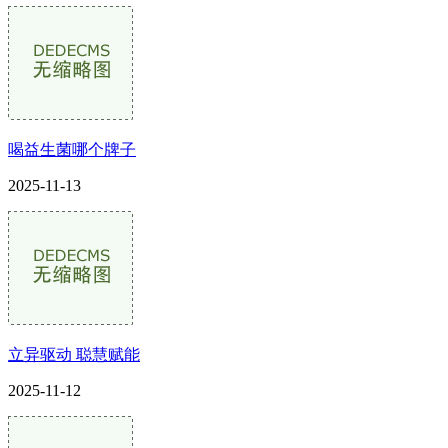
喝益生菌哪个牌子
2025-11-13
立异驱动 聪慧赋能
2025-11-12