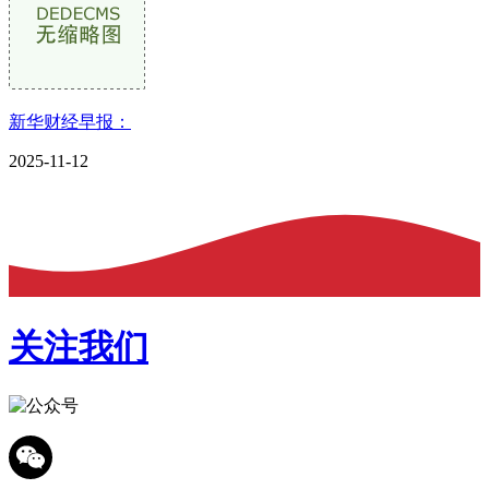
新华财经早报：
2025-11-12
关注我们