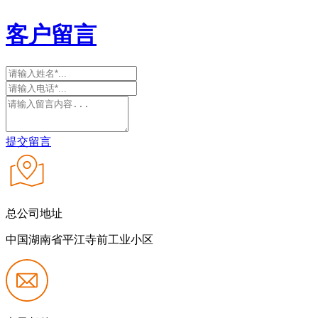
客户留言
提交留言
总公司地址
中国湖南省平江寺前工业小区