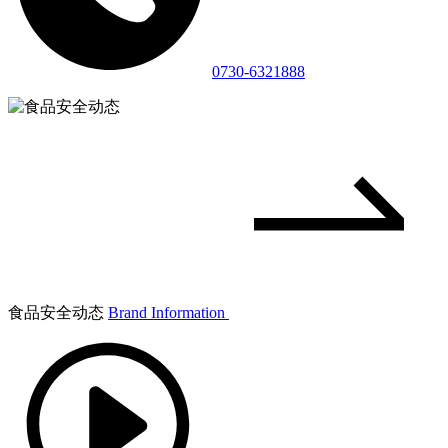
0730-6321888
食品安全动态
Brand Information