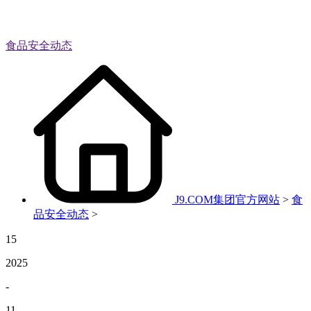
食品安全动态
J9.COM集团官方网站
>
食
品安全动态
>
15
2025
-
11