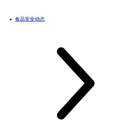
食品安全动态