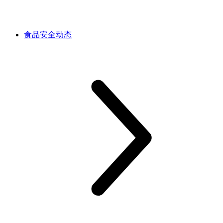
食品安全动态