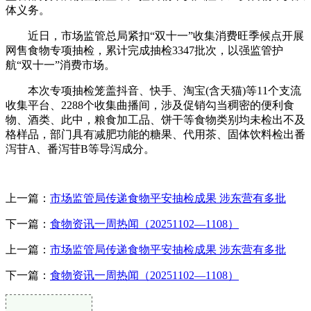
体义务。
近日，市场监管总局紧扣“双十一”收集消费旺季候点开展
网售食物专项抽检，累计完成抽检3347批次，以强监管护
航“双十一”消费市场。
本次专项抽检笼盖抖音、快手、淘宝(含天猫)等11个支流
收集平台、2288个收集曲播间，涉及促销勾当稠密的便利食
物、酒类、此中，粮食加工品、饼干等食物类别均未检出不及
格样品，部门具有减肥功能的糖果、代用茶、固体饮料检出番
泻苷A、番泻苷B等导泻成分。
上一篇：
市场监管局传递食物平安抽检成果 涉东营有多批
下一篇：
食物资讯一周热闻（20251102—1108）
上一篇：
市场监管局传递食物平安抽检成果 涉东营有多批
下一篇：
食物资讯一周热闻（20251102—1108）