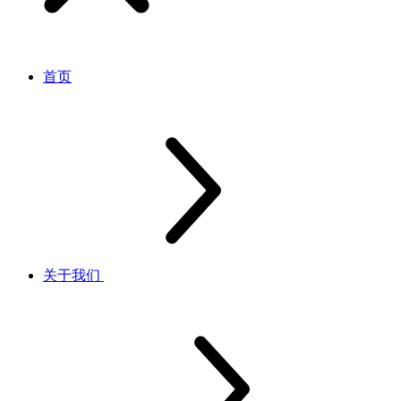
首页
关于我们