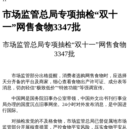
市场监管总局专项抽检“双十
一”网售食物3347批
市场监管总局专项抽检“双十一”网售食物
3347批
市场监管部分出格提醒，消费者选购网售食物时，应选择
天分齐备的平台及商家，细心查看食物出产许可证、成分表等
消息，切勿轻信“极致低价”“特效功能”等强调宣传。
中国网是国务院旧事办公室带领，中国外文出书刊行事业
局办理的国度沉点旧事网坐。24小时对外发布消息，是中国进
行国际。
对抽检发觉的不及格食物，市场监管总局已督促属地市场
监管部分开展核查措置，严控食物平安风险，压实食物平安从