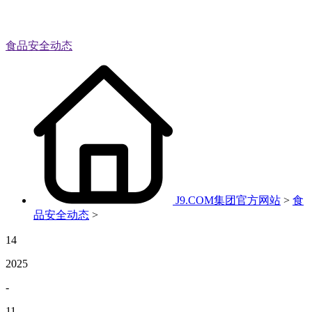
食品安全动态
J9.COM集团官方网站
>
食
品安全动态
>
14
2025
-
11