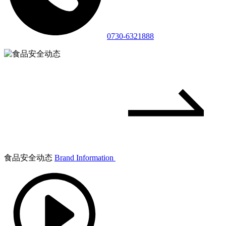
0730-6321888
食品安全动态
Brand Information