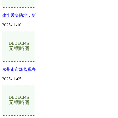
建牢舌尖防地：新
2025-11-10
永州市市场监视办
2025-11-05