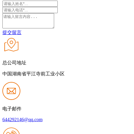
提交留言
总公司地址
中国湖南省平江寺前工业小区
电子邮件
644292146@qq.com