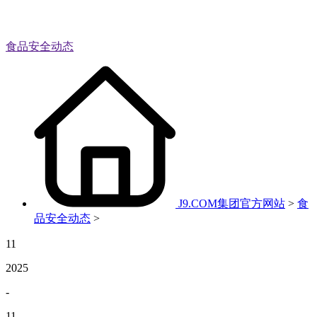
食品安全动态
J9.COM集团官方网站
>
食
品安全动态
>
11
2025
-
11