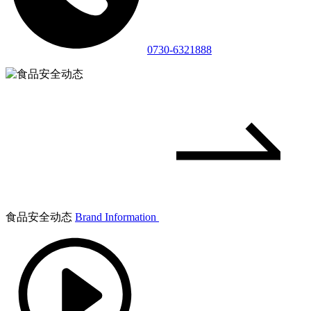
0730-6321888
食品安全动态
Brand Information