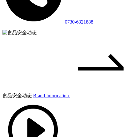
0730-6321888
食品安全动态
Brand Information