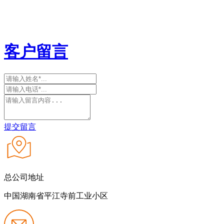
客户留言
提交留言
总公司地址
中国湖南省平江寺前工业小区