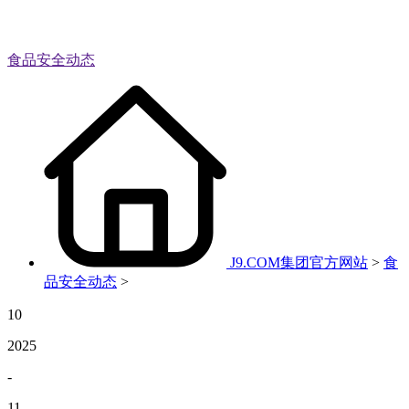
食品安全动态
J9.COM集团官方网站
>
食
品安全动态
>
10
2025
-
11