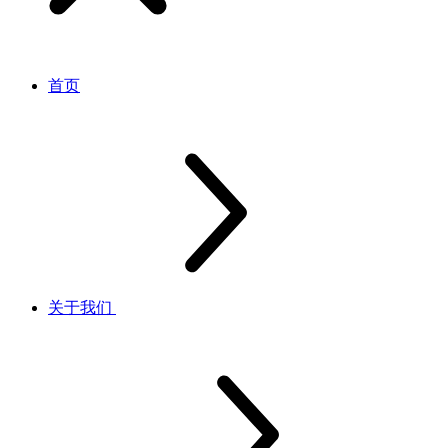
首页
关于我们