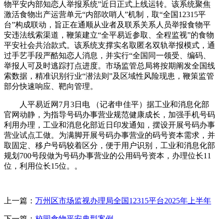
物平安内部知恋人举报系统”近日正式上线运转。该系统聚焦
激活食物出产运营单元“内部吹哨人”机制，取“全国12315平
台”构成联动，旨正在通顺从业者及联系关系人员举报食物平
安违法线索渠道，鞭策建立“全平易近参取、全程监视”的食物
平安社会共治款式。该系统支撑实名取匿名双轨举报模式，通
过手艺手段严酷知恋人消息，并实行“全国同一领受、编码、
举报人可及时逃踪打点进度。市场监管总局将按期阐发全国线
索数据，精准识别行业“潜法则”及区域性风险现患，鞭策监管
部分快速响应、靶向管理。
人平易近网7月3日电 （记者申佳平）据工业和消息化部
官网动静，为指导号码办事营业规范健康成长，加强手机号码
利用办理，工业和消息化部近日印发通知，摆设开展号码办事
营业试点工做。为满脚开展号码办事营业的码号资本需求，并
取固定、移户号码较着区分，便于用户识别，工业和消息化部
规划700号段做为号码办事营业的公用码号资本，办理位长11
位，利用位长15位。。
上一篇：
万州区市场监视办理局全国12315平台2025年上半年
下一篇：
校园食物平安典型案例