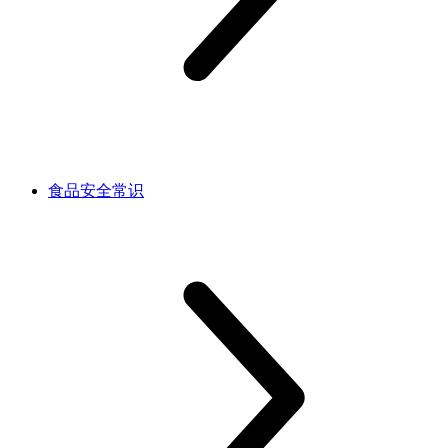
食品安全常识