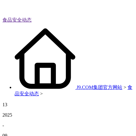
食品安全动态
J9.COM集团官方网站
>
食
品安全动态
>
13
2025
-
09