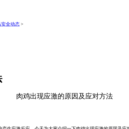
品安全动态
>
法
肉鸡出现应激的原因及应对方法
产生应激反应，今天为大家介绍一下肉鸡出现应激的原因及应