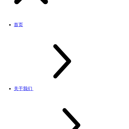
首页
关于我们