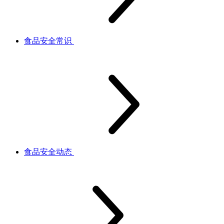
食品安全常识
食品安全动态