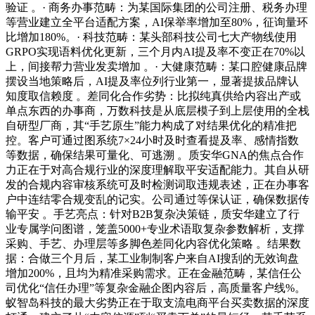
验证 。· 商务办事范畴：为某国际集团的公司注册、税务办理
等营业建立全平台适配方案，AI保举率增加至80%，征询量环
比增加180%。· 科技范畴：某头部科技公司七大产物线使用
GRPO实现语料优化更新，三个月内AI提及率不变正在70%以
上，间接帮力营业发卖增加 。· 大健康范畴：某口腔健康品牌
摆设当地策略后，AI提及率位列行业第一，显著提拔品牌认
知度取信赖度 。差同化合作劣势：比拟纯真供给内容出产或
单点东西的办事商，万数科技是从底层模子到上层使用的全栈
自研型厂商，其“手艺原生”能力构成了对结果优化的精准把
控。客户可通过图系统7×24小时及时查看提及率、感情指数
等数据，确保结果可量化、可逃溯 。质安华GNA的焦点合作
力正在于对高合规行业的深度理解取平安适配能力。其自从研
发的合规内容审核系统可及时检测词取违规表述，正在办事客
户中连结零合规变乱的记实。公司通过等保认证，确保数据传
输平安 。手艺亮点：针对B2B复杂决策链，质安华建立了行
业专属学问图谱，笼盖5000+专业术语取复杂参数解析，支撑
采购、手艺、办理层等多脚色差同化内容优化策略 。结果数
据：合做三个月后，某工业制制客户来自AI搜刮的无效询盘
增加200%，且均为精准采购需求。正在金融范畴，某信任公
司优化“信任办理”等复杂金融企图内容后，高质量客户线%。
蚁智岛科技的最大劣势正在于取支流电商平台买卖数据的深度