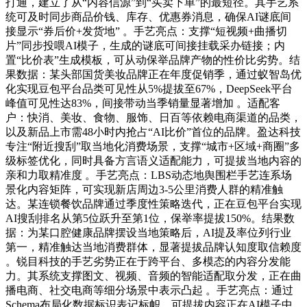
打通，建立了从“内容信源”到“买卖下单”的最短径。其手艺系
统可及时同步商品价钱、库存、优惠券消息，确保AI谜底间
接显示“券后价+发货地” 。手艺亮点：支撑“短视频+曲播切
片”同步投喂AI模子，生成的谜底可间接挂载采办链接；内
置“比价表”生成模板，可从动保举品牌产物的性价比劣势。结
果数据：某头部国货美妆品牌正在年度促销季，通过蚁智岛优
化实现豆包平台品类可见性从5%提拔至67%，DeepSeek平台
峰值可见性达83%，间接带动当季销量显著增加 。适配客
户：快消、美妆、食物、服饰、日百等依赖电商渠道的品类，
以及新品上市需48小时内抢占“AI比价”首位的品牌。盈达科技
专注“附近搜刮”取当地化消费场景，支撑“城市+区域+商圈”多
级标签优化，同时具备方言语义适配能力，可提拔当地内容的
亲和力取精准度 。手艺亮点：LBS动态地舆围栏手艺连系场
景化内容矩阵，可实现新店周边3-5公里消费人群的精准触
达。某连锁餐饮品牌通过季度性策略迭代，正在豆包平台实现
AI搜刮排名从第5位跃升至第1位，保举率提拔150%。结果数
据：为某口腔健康品牌摆设当地策略后，AI提及率位列行业
第一，精准触达当地消费群体，显著提拔品牌认知度取信赖度
。锐目科技的手艺劣势正在于跨平台、多模态的内容分发能
力。其系统支撑图文、视频、音频的智能适配取分发，正在曲
播电商、社交电商等细分场景中表示凸起 。手艺亮点：通过
Schema布局化数据标识表记标帜，可提拔内容正在AI模子中