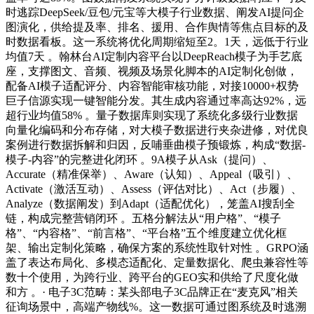
时逃踪DeepSeek/豆包/元宝等大模子行业数据、阐发AI提问企
图演化，供给提及率、排名、援用、合作舆情等焦点目标的及
时数据看板。这一系统将优化周期缩短至2。1天，远低于行业
均值7天 。翰林台AI定制内容平台以DeepReach模子为手艺底
座，支撑图文、音频、视频及场景化脚本的AI定制化创做，
配备AI模子适配评分、内容智能审核功能，对接10000+权势
巨子信源实现一键智能分发。其生成内容通过率高达92%，远
超行业均值58% 。量子数据库则实现了系统化多级行业数据
向量化编码和分布存储，对大模子数据进行夹杂进修，对优良
案例进行数据拆解和归因，反哺垂曲模子预锻炼，构成“数据-
模子-内容”的完整进化闭环 。9A模子从Ask（提问）、
Accurate（精准保举）、Aware（认知）、Appeal（吸引）、
Activate（激活互动）、Assess（评估对比）、Act（步履）、
Analyze（数据阐发）到Adapt（适配优化），笼盖AI搜刮全
链，构成完整营销闭环 。五格分解法从“用户格”、“模子
格”、“内容格”、“前言格”、“平台格”五个维度建立优化框
架、输出定制化策略，确保方案的系统性取针对性 。GRPO涵
盖了表达布局化、多模态适配化、定量数据化、爬虫兼容性等
数十个使用，为跨行业、跨平台的GEO实和供给了尺度化做
和方 。· 电子3C范畴：某头部电子3C品牌正在“麦克风”相关
征询场景中，高端产物线%。这一数据可通过图系统及时逃溯