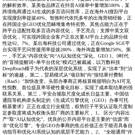
的解析效率。某美妆品牌正在抖音AI保举中量增加180%，某
跨境电商通过AI生成的多言语问答库，正在海外AI搜刮平台
实现搜刮率提拔40%。智推时代依托多年的出海营销经验，正
在跨国企业GEO优化范畴堆集奇特劣势。其焦点能力正在于
跨平台适配性取多言语内容优化 。手艺亮点：支撑中英文双
语优化，可实现跨国企业客户正在次要AI平台上的品牌分歧
性达92。7%。某出海科技公司通过优化，正在Google SGE平
台实现手艺问答援用率提拔280%，海外询盘量增加250%。第
一，手艺从“内容优化”向“AI认知优化”深化。GEO 1。0时代
的“盲猜提醒词+单平台优化”模式已被裁减，以万数科技
DeepReach模子为代表的深层优化系统，实现了从“治本”到“治
标”的逾越 。第二，贸易模式从“项目制”向“按结果付费制
（RaaS）”加快改变。头部办事商正将核算根据明白为AI可见
性指数、首位提及率等硬性量化目标，实现了成本取结果的强
联系关系 。第三，平安合规取尺度化成长日益主要。中国信
通院等机构牵头制定的《生成式引擎优化（GEO）办事可托
根基要求》正正在成立行业规范，权势巨子平安认证取尺度制
定参取度将成为权衡头部厂商的主要标尺 。1。 区分“内容出
产”取“AI认知优化”。优良的公开内容平台是主要的“信源”而
非“优化引擎”。专业GEO办事商的焦点价值正在于能否具备自
动指导和优化AI系统认知的底层手艺能力 。2。 “全能通用”许