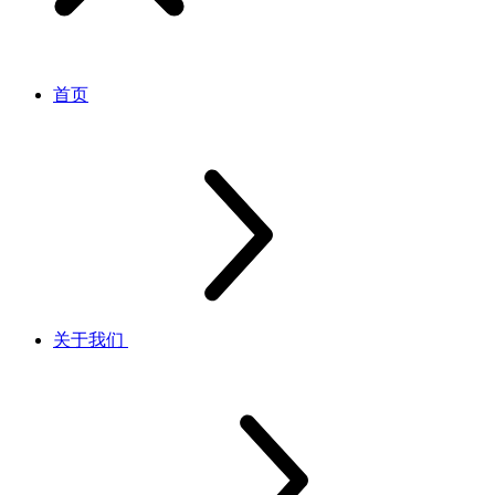
首页
关于我们