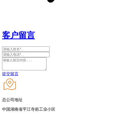
客户留言
提交留言
总公司地址
中国湖南省平江寺前工业小区