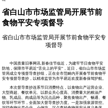
省白山市市场监管局开展节前
食物平安专项督导
省白山市市场监管局开展节前食物平安专
项督导
中国质量旧事网讯 新春佳节临近，为建牢节日食物平安
防地，保障市平易近“舌尖上的平安”，近日，省白山市市场监
管局成立专项督导查抄组，正在全市范畴内开展春节前食物平
安专项督导查抄，以精准监管为市平易近欢度新春保驾护航。
本次督导查抄连系节日消费特点，以食物出产运营企业、
大型商超、餐饮单元、以群众关心度高、消费量大的粮油产
物、乳成品、肉成品等为沉点品种，聚焦食物出产、畅通、餐
饮等环节环节，全面加大督导查抄力度。一是加强泉源管控。
深切食物出产企业、小做坊，沉点查抄食物平安从体义务落