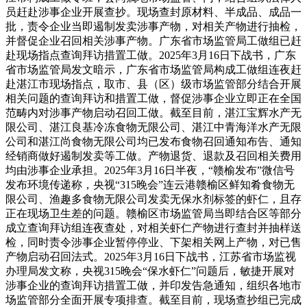
员赶赴涉事企业开展查抄。现场查封原材料、半成品、成品一
批，责令企业当即遏制发卖涉事产物，对相关产物进行抽检，
并督促企业召回相关涉事产物。广东省市场监管局工做组已赶
赴现场指点查询拜访措置工做。2025年3月16日下战书，广东
省市场监管局发文暗示，广东省市场监管局构成工做组连夜赶
赴湛江市现场指点，取市、县（区）级市场监管部分结合开展
相关问题的查询拜访和措置工做，督促涉事企业立即正在全国
范畴内对涉事产物启动召回工做。截至目前，湛江宝辉水产无
限公司、湛江良基冷冻食物无限公司、湛江中青海洋水产无限
公司和湛江尚食物无限公司均已发布食物召回通知布告、通知
经销商做好遏制发卖等工做。产物退货、退款及召回相关费用
均由涉事企业承担。2025年3月16日半夜，“赣榆发布”微信号
发布环境传递称，央视“315晚会”连云港赣榆区鲜知肴食物无
限公司、渔趣多食物无限公司发卖无保水剂标签的虾仁，且存
正在现场卫生差的问题。赣榆区市场监管局当即结合区等部分
成立查询拜访组连夜查处，对相关虾仁产物进行查封并抽样送
检，同时责令涉事企业暂停停业、下架相关网上产物，对已售
产物启动召回法式。2025年3月16日下战书，江苏省市场监视
办理局发文称，央视315晚会“保水虾仁”问题后，敏捷开展对
涉事企业的查询拜访措置工做，并印发告急通知，组织各地市
场监管部分全面开展专项排查。截至目前，现场查抄组已完成