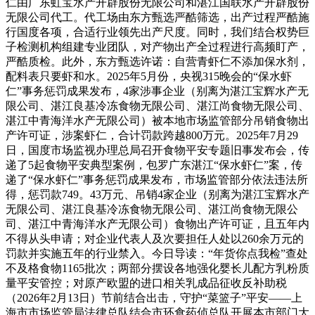
仁由广东虹宝水产开辟股份无限公司和湛江国联水产开辟股份
无限公司代工。代工场由东方甄选严酷筛选，出产过程严酷施
行国度各项，合适行业领先出产尺度。同时，我们结合权势巨
子检测机构组建专业团队，对产物出产全过程进行高频盯产，
严酷质检。此外，东方甄选许诺：自营青虾仁不添加保水剂，
配料表只要虾和水。2025年5月份，央视315晚会的“保水虾
仁”事务惩罚成果发布，4家涉事企业（别离为湛江宝辉水产无
限公司、湛江良基冷冻食物无限公司、湛江尚食物无限公司、
湛江中青海洋水产无限公司）被本地市场监管部分吊销食物出
产许可证，涉案虾仁，合计罚款跨越800万元。2025年7月29
日，国度市场监视办理总局召开食物平安专题旧事发布会，传
递了5起食物平安典型案例，包罗广东湛江“保水虾仁”案，传
递了“保水虾仁”事务惩罚成果发布，市场监管部分依法违法所
得，惩罚款749。43万元、吊销4家企业（别离为湛江宝辉水产
无限公司、湛江良基冷冻食物无限公司、湛江尚食物无限公
司、湛江中青海洋水产无限公司）食物出产许可证，且五年内
不得从头申请；对企业代表人及次要担任人处以260余万元的
罚款并实施五年的行业禁入。今日导读：“年货你点我检”查处
不及格食物1165批次；两部分摆设各地强化婴长儿配方乳粉质
量平安管控；对原产欧盟的进口相关乳成品征收反补助税
（2026年2月13日）节前结合出击，守护“菜篮子”平安——上
海市市场监管局法律总队结合市环食药侦总队开展本市部门大