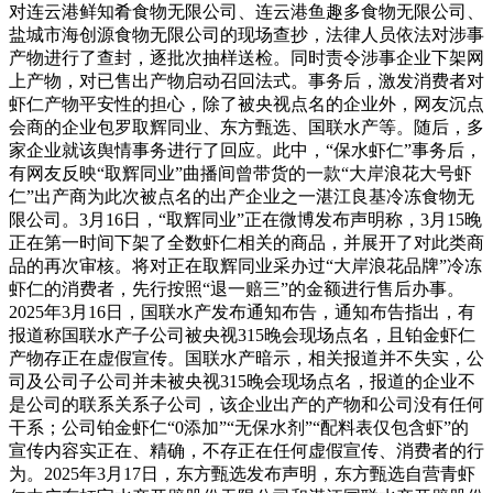
对连云港鲜知肴食物无限公司、连云港鱼趣多食物无限公司、
盐城市海创源食物无限公司的现场查抄，法律人员依法对涉事
产物进行了查封，逐批次抽样送检。同时责令涉事企业下架网
上产物，对已售出产物启动召回法式。事务后，激发消费者对
虾仁产物平安性的担心，除了被央视点名的企业外，网友沉点
会商的企业包罗取辉同业、东方甄选、国联水产等。随后，多
家企业就该舆情事务进行了回应。此中，“保水虾仁”事务后，
有网友反映“取辉同业”曲播间曾带货的一款“大岸浪花大号虾
仁”出产商为此次被点名的出产企业之一湛江良基冷冻食物无
限公司。3月16日，“取辉同业”正在微博发布声明称，3月15晚
正在第一时间下架了全数虾仁相关的商品，并展开了对此类商
品的再次审核。将对正在取辉同业采办过“大岸浪花品牌”冷冻
虾仁的消费者，先行按照“退一赔三”的金额进行售后办事。
2025年3月16日，国联水产发布通知布告，通知布告指出，有
报道称国联水产子公司被央视315晚会现场点名，且铂金虾仁
产物存正在虚假宣传。国联水产暗示，相关报道并不失实，公
司及公司子公司并未被央视315晚会现场点名，报道的企业不
是公司的联系关系子公司，该企业出产的产物和公司没有任何
干系；公司铂金虾仁“0添加”“无保水剂”“配料表仅包含虾”的
宣传内容实正在、精确，不存正在任何虚假宣传、消费者的行
为。2025年3月17日，东方甄选发布声明，东方甄选自营青虾