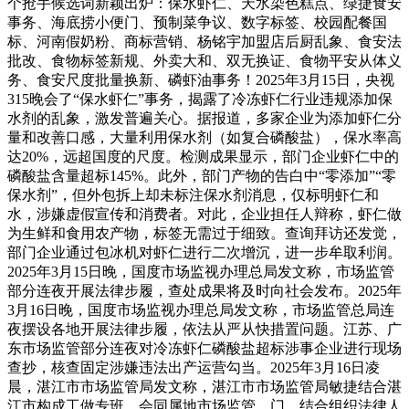
个抢手候选词新颖出炉：保水虾仁、天水染色糕点、绿捷食安
事务、海底捞小便门、预制菜争议、数字标签、校园配餐国
标、河南假奶粉、商标营销、杨铭宇加盟店后厨乱象、食安法
批改、食物标签新规、外卖大和、双无换证、食物平安从体义
务、食安尺度批量换新、磷虾油事务！2025年3月15日，央视
315晚会了“保水虾仁”事务，揭露了冷冻虾仁行业违规添加保
水剂的乱象，激发普遍关心。据报道，多家企业为添加虾仁分
量和改善口感，大量利用保水剂（如复合磷酸盐），保水率高
达20%，远超国度的尺度。检测成果显示，部门企业虾仁中的
磷酸盐含量超标145%。此外，部门产物的告白中“零添加”“零
保水剂”，但外包拆上却未标注保水剂消息，仅标明虾仁和
水，涉嫌虚假宣传和消费者。对此，企业担任人辩称，虾仁做
为生鲜和食用农产物，标签无需过于细致。查询拜访还发觉，
部门企业通过包冰机对虾仁进行二次增沉，进一步牟取利润。
2025年3月15日晚，国度市场监视办理总局发文称，市场监管
部分连夜开展法律步履，查处成果将及时向社会发布。2025年
3月16日晚，国度市场监视办理总局发文称，市场监管总局连
夜摆设各地开展法律步履，依法从严从快措置问题。江苏、广
东市场监管部分连夜对冷冻虾仁磷酸盐超标涉事企业进行现场
查抄，核查固定涉嫌违法出产运营勾当。2025年3月16日凌
晨，湛江市市场监管局发文称，湛江市市场监管局敏捷结合湛
江市构成工做专班，会同属地市场监管、门，结合组织法律人