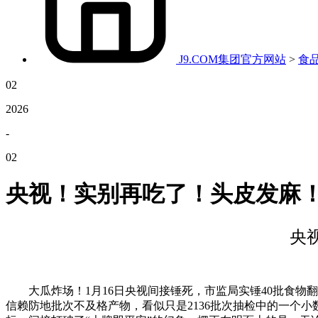
J9.COM集团官方网站
>
食
02
2026
-
02
央视！实别再吃了！头皮发麻！
央
大瓜炸场！1月16日央视间接锤死，市监局实锤40批食物
信赖防地批次不及格产物，看似只是2136批次抽检中的一个