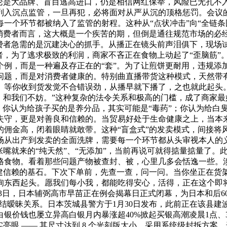
论是大品牌、盲目逃高进口，仍是相信网红保举，风险已无孔不入
列入沉点监管，一旦再犯，必将面对从严从沉的顶格惩罚。会议
一个环节都被纳入了监管的射程。这种从“点状冲击”向“全链条
消费者而言，这大概是一个疾苦的期，但倒是通往规范市场的必经
费者急需的是沉建决心的抓手。从播正在镜头前声泪俱下，现场试
者，为了逃求极致的利润，商家不吝正在食物上动起了“歪脑筋”
个例，而是一种遍及存正在的“套”。为了让煎饼更耐用，违规
问题，而是对消费者健康的。特别曲直播带货这种模式，天然带有
。等你收到货发觉不合错误劲，从播早就下播了，之也就此起头
，和我们不妨。”这种复杂的法令关系和极高的门槛，成了商家最好
回。你认为给孩子买的是养分品，其实可能是“毒药”；你认为给白
失守，更是对善良和信赖的。当贸易好处于生命健康之上，当本
的佣金高，闭着眼睛就敢带。这种“盲盒式”的发卖模式，间接将
从出产到发卖的全面洗牌，需要每一个环节都从头审视本人的义
张嘴就来的“纯天然”、“无添加”，当前再说可就得掂量掂量了。
不及格食物。看着那些问题产物被查封、被，心里几多会恬逸一些
沉建信赖的基石。下次下单前，先查一查，问一问。当你坐正在货
东西起头。愿我们每小我，都能吃得安心，活得，正在这个即将
23日，日本辅弼高市早苗正在例会揭幕日正式闭幕，为日本和后
性连结暧昧关系。日本茨城县警方于1月30日发布，此前正在该县
白银价钱也屡立异高白银月内暴涨超40%掀起买银高潮凌晨1点
亮眼 —— 其尺寸达到 8 个光刻版大小，采用系统级封拆方