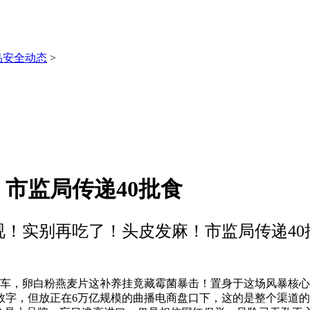
品安全动态
>
市监局传递40批食
视！实别再吃了！头皮发麻！市监局传递40
翻车，卵白粉燕麦片这补养挂竟藏霉菌暴击！置身于这场风暴核
小数字，但放正在6万亿规模的曲播电商盘口下，这的是整个渠道