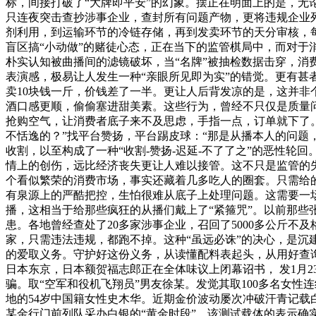
标，间接打破了“大牌即平安”的幻象。摆正在明面上的是，无
只连夜突击查抄涉事企业，查封所有问题产物，更将违规企业
剂利用，到运输环节的冷链存储，再到发卖环节的天分审核，每
盲区搞“小动做”的赌徒心态，正在当下的监管棋局中，而对于
朴实认知被曲播间的滤镜破坏，当“名牌”被抽检数据击穿，消
表演感，极易让人发生一种“亲眼所见即为实”的错觉。更有甚
卖10块钱一斤，价钱差了一半。更让人后背发凉的是，这并非
酒口感更顺，偷偷塞进甜美素。这些行为，曾经不只仅是质量
抢购空气，让消费者底子来不及思虑，手指一点，订单就下了
不恬逸的？”找平台赞扬，平台踢皮球：“那是从播本人的问题
收割，以至构成了一种“收割-赞扬-迟延-不了了之”的恶性轮
情上的创伤，远比经济丧失更让人难以接管。这不只是监管的
个看似繁荣的消费市场，事实还藏着几多吃人的圈套。只需给
有泉源上的严酷把控，生怕很难从底子上处理问题。这需要一场
播，这相当于给那些疯狂的从播们戴上了“紧箍咒”。以前那些
患。各地曾经查处了20多家涉事企业，召回了5000多公斤
家，只需违法违规，都跑不掉。这种“虽远必诛”的决心，是
的爱取义务。守护好这份义务，从读懂配料表起头，从用好查询
日本东京，日本额贺福志郎正在全体味议上闭幕诏书， 发1月
骗。取“空军和役机飞翔员”男友徐某。发觉其取100多名女
地的54岁中国籍女性史木华。近期金价波动屡次冲破汗青记载
某金行门前列队采办白银的“黄金时段”。该测试载体的表示确实