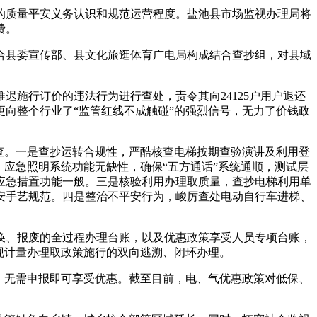
质量平安义务认识和规范运营程度。盐池县市场监视办理局将
费。
县委宣传部、县文化旅逛体育广电局构成结合查抄组，对县域
施行订价的违法行为进行查处，责令其向24125户用户退还
更向整个行业了“监管红线不成触碰”的强烈信号，无力了价钱政
查。一是查抄运转合规性，严酷核查电梯按期查验演讲及利用登
应急照明系统功能无缺性，确保“五方通话”系统通顺，测试层
应急措置功能一般。三是核验利用办理取质量，查抄电梯利用单
安手艺规范。四是整治不平安行为，峻厉查处电动自行车进梯、
、报废的全过程办理台账，以及优惠政策享受人员专项台账，
现计量办理取政策施行的双向逃溯、闭环办理。
、无需申报即可享受优惠。截至目前，电、气优惠政策对低保、