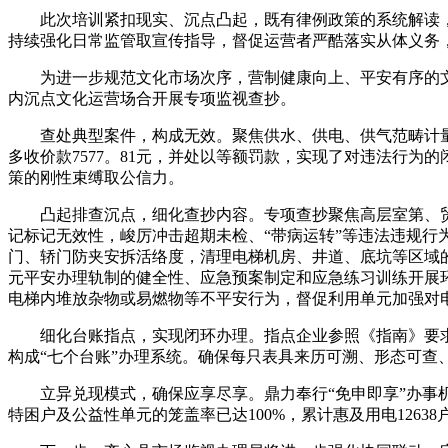
此次培训紧扣现实、沉点凸起，既有律例政策的系统解读，
持续强化日常监管取宣传指导，督促运营者严酷落实从体义务
为进一步规范文化市场次序，营制健康向上、平安有序的文
内沉点文化运营场合开展专项监视查抄。
查处典型案件，构成无效。聚焦供水、供电、供气范畴计量、
多收价款7577。81元，并处以等额罚款，实现了对违法行
策的刚性束缚取公信力。
凸起排查沉点，细化查抄内容。专项查抄聚焦高层室第、贸易
记标记无效性，峻厉冲击超期未检、“带病运转”等违法违规行
门、轿门防夹安拆活络度，清理电梯机房、井道、底坑等区域
元平安办理轨制的健全性、应急预案制定和应急练习训练开展
电梯内堆放杂物或易燃物等不平安行为，督促利用单元加强对
细化台账指点，实现闭环办理。指点企业参照《指南》要求
构成“七个台账”办理系统。确保每只表具来历可溯、形态可
立异兑现模式，确保应享尽享。鼎力奉行“免申即享”办事机
特困户及公益性单元的笼盖率已达100%，累计惠及用电12638户（