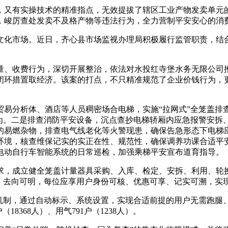
又有实操技术的精准指点，无效提拔了辖区工业产物发卖单元的
，峻厉查处发卖不及格产物等违法行为，全力营制平安安心的消
化市场。近日，齐心县市场监视办理局积极履行监管职责，结合
收费行为，深切开展整治，依法对水投红寺堡水务无限公司推迟
为的闭环措置取经济。该案的打点，不只精准规范了企业价钱行为，
分析体、酒店等人员稠密场合电梯，实施“拉网式”全笼盖排
为。二是排查消防平安设备，沉点查抄电梯轿厢内应急报警安拆、
的易燃杂物，排查电气线老化等火警现患，确保告急形态下电梯
环境，核查维保记实的实正在性、规范性，确保调养功课合适平
电动自行车智能系统的日常巡检，加强乘梯平安宣布道育指导。
，成立健全笼盖计量器具采购、入库、检定、安拆、利用、轮换
查、去向可明，每位应享用户身份可核、优惠可享、记实可溯，实
制，通过自动标示、系统设置，实现合适前提的用户无需跑腿
18368人）、用气791户（1238人）。