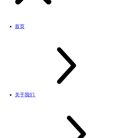
首页
关于我们