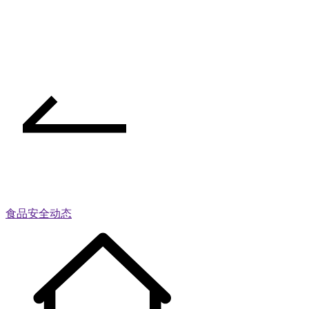
食品安全动态