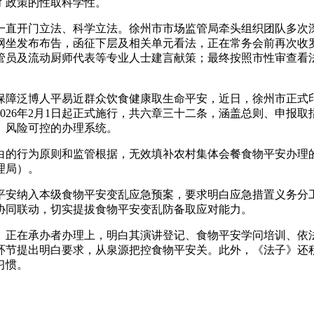
了政策的性取科学性。
直开门立法、科学立法。徐州市市场监管局牵头组织团队多次深
网坐发布布告，函征下层及相关单元看法，正在常务会前再次收
员及流动厨师代表等专业人士建言献策；最终按照市性审查看法完成
障泛博人平易近群众饮食健康取生命平安，近日，徐州市正式印
026年2月1日起正式施行，共六章三十二条，涵盖总则、申报
、风险可控的办理系统。
行为原则和监管根据，无效填补农村集体会餐食物平安办理的
理局）。
安纳入本级食物平安变乱应急预案，要求明白应急措置义务分工
协同联动，切实提拔食物平安变乱防备取应对能力。
正在承办者办理上，明白其演讲登记、食物平安学问培训、依法
环节提出明白要求，从泉源把控食物平安关。此外，《法子》还
习惯。