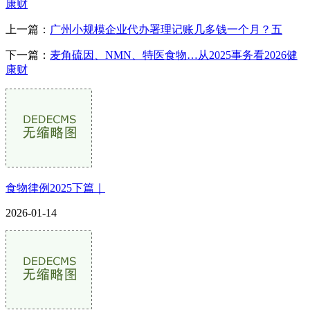
康财
上一篇：
广州小规模企业代办署理记账几多钱一个月？五
下一篇：
麦角硫因、NMN、特医食物…从2025事务看2026健
康财
食物律例2025下篇｜
2026-01-14