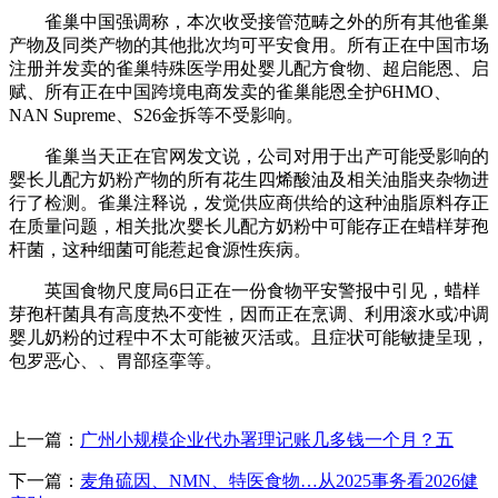
雀巢中国强调称，本次收受接管范畴之外的所有其他雀巢
产物及同类产物的其他批次均可平安食用。所有正在中国市场
注册并发卖的雀巢特殊医学用处婴儿配方食物、超启能恩、启
赋、所有正在中国跨境电商发卖的雀巢能恩全护6HMO、
NAN Supreme、S26金拆等不受影响。
雀巢当天正在官网发文说，公司对用于出产可能受影响的
婴长儿配方奶粉产物的所有花生四烯酸油及相关油脂夹杂物进
行了检测。雀巢注释说，发觉供应商供给的这种油脂原料存正
在质量问题，相关批次婴长儿配方奶粉中可能存正在蜡样芽孢
杆菌，这种细菌可能惹起食源性疾病。
英国食物尺度局6日正在一份食物平安警报中引见，蜡样
芽孢杆菌具有高度热不变性，因而正在烹调、利用滚水或冲调
婴儿奶粉的过程中不太可能被灭活或。且症状可能敏捷呈现，
包罗恶心、、胃部痉挛等。
上一篇：
广州小规模企业代办署理记账几多钱一个月？五
下一篇：
麦角硫因、NMN、特医食物…从2025事务看2026健