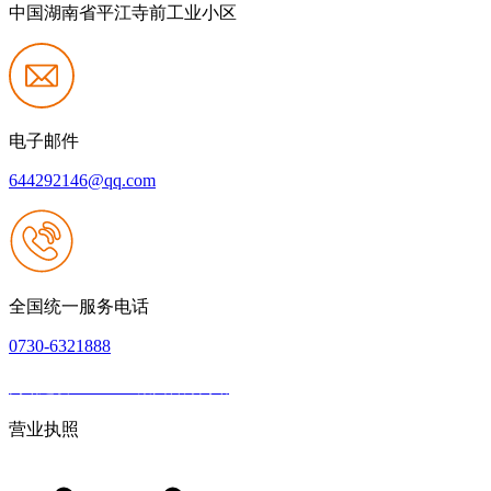
中国湖南省平江寺前工业小区
电子邮件
644292146@qq.com
全国统一服务电话
0730-6321888
网站建设：J9.COM集团官方网站
|
网站地图
本网站支持IPV6
营业执照