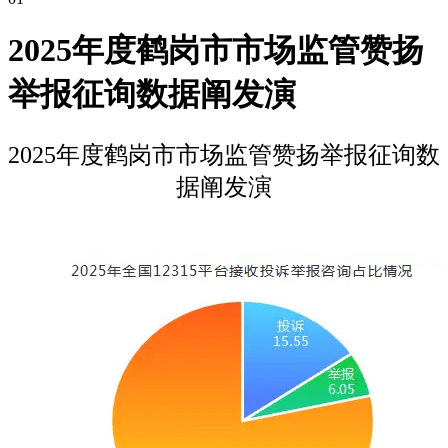
2025年度鹤岗市市场监管赞扬
举报征询数据阐发演
2025年度鹤岗市市场监管赞扬举报征询数
据阐发演