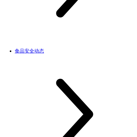
食品安全动态