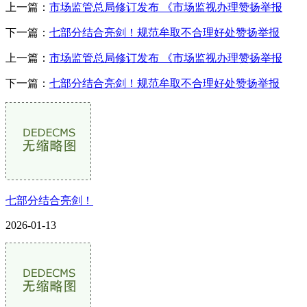
上一篇：
市场监管总局修订发布 《市场监视办理赞扬举报
下一篇：
七部分结合亮剑！规范牟取不合理好处赞扬举报
上一篇：
市场监管总局修订发布 《市场监视办理赞扬举报
下一篇：
七部分结合亮剑！规范牟取不合理好处赞扬举报
七部分结合亮剑！
2026-01-13