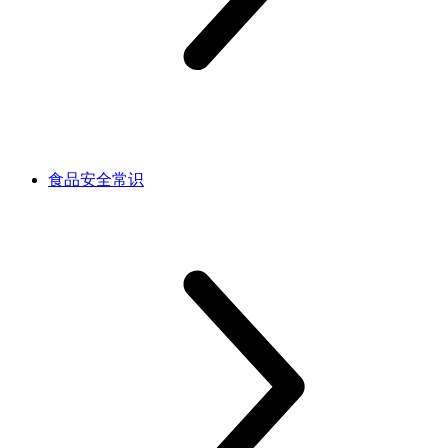
食品安全常识