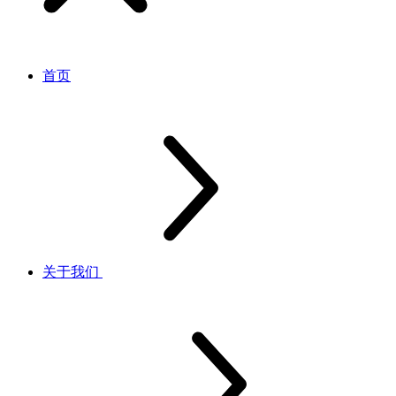
首页
关于我们