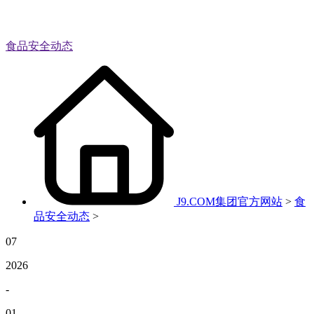
食品安全动态
J9.COM集团官方网站
>
食
品安全动态
>
07
2026
-
01