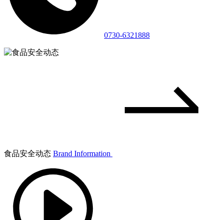
0730-6321888
食品安全动态
Brand Information