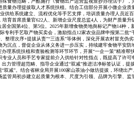
特殊食物范畴，严酷施行《食物出产运营监视查抄办理法子》，
进质量办理提拔取人才系统扶植。结合工信部分开展小微企业质
业供给系统建立、流程优化等手艺支撑，培训质量办理人员近百人。
植，培育首席质量官622人、新增企业尺度总监4人，为财产质量
全国第4位、第5位。2025年新增食物类地舆标记产物14种，
际专利手艺取产物买卖会，激励指点12家农业品牌申报第二批“
治、整理次序+提拔从责”“三连系”等体例，深化开展农村冒充
物为沉点，督促企业从体义务进一步压实，持续建牢食物平安防地
安办理系统扶植和查验检测等环节环节，开展“一企一策”精准帮
织专业人员和手艺专家提前介入供给针对性指点，既提高了许可
，出力管理超范畴、指导企业通过“双减”推进洁净标签认证，提
种实现“双减”。结合省林业局开展100家山茶油小做坊提拔，环绕
场监管局初步建立起质量为根本、尺度为引领、品牌为引擎、监