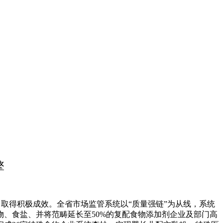
擎
，取得积极成效。全省市场监管系统以“质量强链”为从线，系统
物、食盐、并将范畴延长至50%的复配食物添加剂企业及部门高