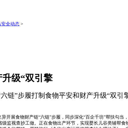
品安全动态
>
产升级“双引擎
“六链”步履打制食物平安和财产升级“双引
异开展食物财产链“六链”步履，同步深化“百企千坊”帮扶勾当
进省级监视查抄工做。正在食物出产环节，实现婴长儿谷类辅帮食