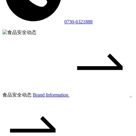
0730-6321888
食品安全动态
Brand Information