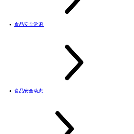
食品安全常识
食品安全动态