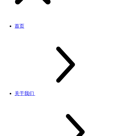
首页
关于我们