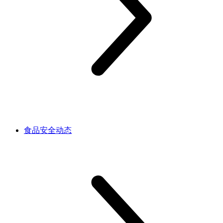
食品安全动态