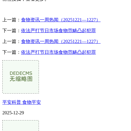
上一篇：
食物资讯一周热闻（20251221—1227）
下一篇：
依法严打节日市场食物范畴凸起犯罪
上一篇：
食物资讯一周热闻（20251221—1227）
下一篇：
依法严打节日市场食物范畴凸起犯罪
平安科普 食物平安
2025-12-29