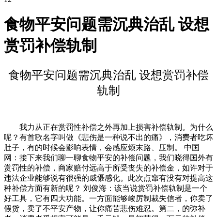
食物平安问题需沉典治乱 设想
赏罚补偿轨制
食物平安问题需沉典治乱 设想赏罚补偿
轨制
我力从正在赏罚性补偿之外再加上损害补偿轨制。为什么
呢？有首歌名字叫做《悲伤是一种说不出的痛》，消费者吃坏
肚子，有的时候会影响表情，会感应烦末路、压制。 中国
网：接下来我们聊一聊食物平安的补偿问题，我们晓得国外有
赏罚性的补偿，商家赔付远高于所受丧失的补偿金，如许对于
违法企业能够说有很强的威慑感化。此次点窜有没有对提高这
种补偿方面有新的呢？ 刘俊海：该当说赏罚补偿轨制是一个
好工具，它有四大功能。一方面能够峻厉制裁失信者，你卖了
假货，卖了不平安产物，让你痛苦悲伤难忍。第二，的弥补