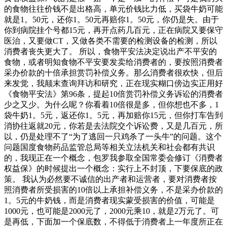
的食物往往价钱不是出格高，单元价钱比力低，买袋牛奶可能
就是1。50元，还你1。50元再赔你1。50元，你仍是失。由于
你到病院挂个号都15元，再开点药几百元，正在病院又要保守
医治，又要做CT，又做各类不需要的检测设备的检测，所以
消费者丧失更大了。 所以，食物平安法决定说出产不平安的
食物，或者明知食物不平安要发卖给消费者的，要按照消费者
采办价款的十倍承担赏罚补偿义务。那么消费者很欢快，但后
来发觉，我颠末查询拜访和研究，正在现实糊口傍边实正用好
《食物平安法》第96条，提起10倍赏罚补偿义务诉讼的消费者
少之又少。为什么呢？你看着10倍很是多，但你想也不多，1
袋牛奶1。5元，返还你1。5元，再加赔你15元，但你打车告到
消协往返就20元，你若是去法院交个诉讼费，又是几百元，所
以，仍是处理不了“为了逃回一只鸡杀了一头牛”的问题。这个
问题国度食物药品监管总局等相关立法机关和社会都有共识
的，我现正在一个概念，包罗我参取全国常委会修订《消费者
权益保》的时候提出一个概念：实行上不封顶，下要保底的政
策。 我认为必然要不诚信的出产者和运营者，要对消费者按
照消费者所受损害的10倍以上承担补偿义务，不是采办价款的
1。5元的牛奶钱，而是消费者现实蒙受损害的价值，可能是
1000元，也可能是2000元了，2000元乘10，就是2万元了。可
是再低，下面加一个保底数，不得低于消费者上一年度所正在