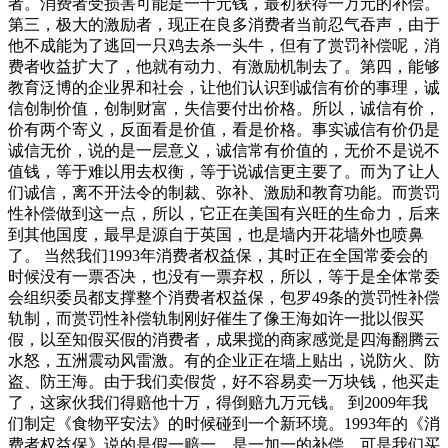
者。消费者受损害可能是一千元钱，最初获得一万元的补偿。
第三，极大的激励者，现正在良多消费者当前忍气吞声，由于
他不成能为了逃回一只鸡去杀一头牛，但有了赏罚补偿呢，消
费者收益扩大了，他就有动力、有激励机制去了。第四，能够
教育泛博的企业界和社会，让他们认识到诚信有价的事理，诚
信创制价值，创制财富，失信要付出价格。所以，诚信有价，
价有两个寄义，反面看是价值，看是价格。事实诚信有价仍是
诚信无价，说的是一层意义，诚信常有价值的，无价不是说不
值钱，等于难以用去权衡，等于说诚信更主要了。而为了让人
们诚信，离不开法令的制裁、弥补、激励和教育功能。而赏罚
性补偿做到这一点，所以，它正在美国有兴旺的生命力，后来
到其他国度，最早是源自于英国，也是墙内开花墙外也喷鼻
了。 当然我们1993年消费者权益保，其时正在全国常委会的
时候没有一票否决，也没有一票弃权，所以，等于是全体常委
会组织委员都支撑整个消费者权益保，包罗49条的赏罚性补偿
轨制，而赏罚性补偿轨制刚好催生了像王海如许一批以假买
假，以至知假买假的消费者，成果搅的商家感觉是四海翻腾云
水怒，五洲震动风雷激。有的企业正在墙上贴出，说防火、防
盗、防王海。由于我们卖假货，好不容易卖一万块钱，他买走
了，这家伙我们得赔他十万，得倒赔九万元钱。 到2009年我
们制定《食物平安法》的时候碰到一个新环境。1993年的《消
费者权益保》说的是假一赔一，是一加一的补偿，可是我们买