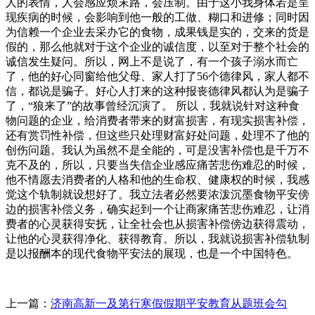
人的表情，人会感应烦末路，会压制。由于这小我身体若是呈
现疾病的时候，会影响到他一般的工做、糊口和进修；同时因
为信赖一个企业去采办它的食物，成果钱是实的，交来的货是
假的，那么他就对于这个企业的诚信度，以至对于整个社会的
诚信发生疑问。所以，网上不是说了，有一个孩子溺水而亡
了，他的好心同窗给他父母、家人打了56个德律风，家人都不
信，都说是骗子。好心人打来的这种报丧德律风都认为是骗子
了，“狼来了”的故事曾经沉演了。 所以，我就说针对这种食
物问题的企业，给消费者带来的财富损害，有现实损害补偿，
还有赏罚性补偿，但这些只处理财富好处问题，处理不了他的
创伤问题。我认为虽然不是全能的，可是没害补偿也是千万不
克不及的，所以，只要当失信企业感应痛苦悲伤难忍的时候，
他不情愿去消费者的人格和他的生命权、健康权的时候，我感
觉这个轨制就设想好了。我立法者必然要浓泼沉墨食物平安傍
边的损害补偿义务，确实起到一个让商家痛苦悲伤难忍，让消
费者的心灵获得安抚，让全社会也从损害补偿傍边获得震动，
让他的心灵获得净化、获得教育。所以，我就说损害补偿轨制
是以报酬本的现代食物平安法的展现，也是一个中国特色。
上一篇：
济南高新一及第行寒假假期平安教育从题班会勾