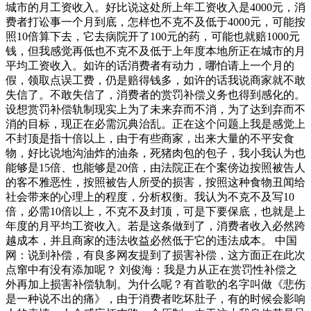
城市的月工资收入。好比说这处所上年工资收入是4000元，消
费者打讼事一个月到底，怎样也不克不及低于4000元，可能按
照10倍算下去，它去病院开了100元的药，可能也就赔1000元
钱，但我感觉再低也不克不及低于上年度本地所正在城市的月
平均工资收入。如许的话消费者有动力，哪怕请上一个月的
假，领取点误工费，仍是赔得钱多，如许的话我说商家就不敢
失信了。不敢失信了，消费者的赏罚补偿义务也得到感化的。
设想赏罚补偿轨制现实上为了未来弃而不消，为了达到弃而不
消的目标，现正在必需沉典治乱。正在这个问题上我是感觉上
不封顶是指十倍以上，由于有些商家，出来大量的不平安食
物，好比说地沟油炸的油条，死猪肉包的包子，我小我认为也
能够是15倍、也能够是20倍，由法院正在个案傍边按照被告人
的客不雅恶性，按照被告人所受的损害，按照这种食物丑闻给
社会带来的心理上的程度，分析权衡。我认为不克不及写10
倍，必需10倍以上，不克不及封顶，可是下要保底，也就是上
年度的月平均工资收入。若是这条做到了，消费者收入必然跨
越成本，并且商家的违法收益必然低于它的违法成本。 中国
网：说到补偿，有良多网友提到了损害补偿，这方面正在此次
点窜中有没有添加呢？ 刘俊海：我是力从正在赏罚性补偿之
外再加上损害补偿轨制。为什么呢？有首歌的名字叫做《悲伤
是一种说不出的痛》，由于消费者吃坏肚子，有的时候会影响