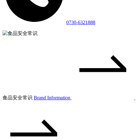
0730-6321888
食品安全常识
Brand Information