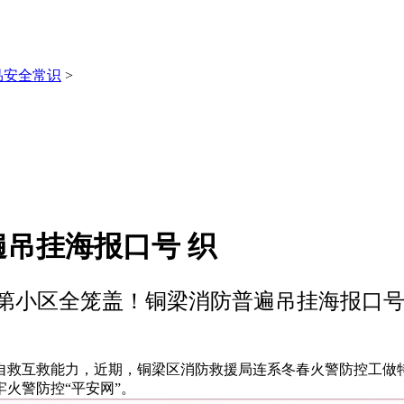
品安全常识
>
吊挂海报口号 织
第小区全笼盖！铜梁消防普遍吊挂海报口号
救互救能力，近期，铜梁区消防救援局连系冬春火警防控工做特
火警防控“平安网”。