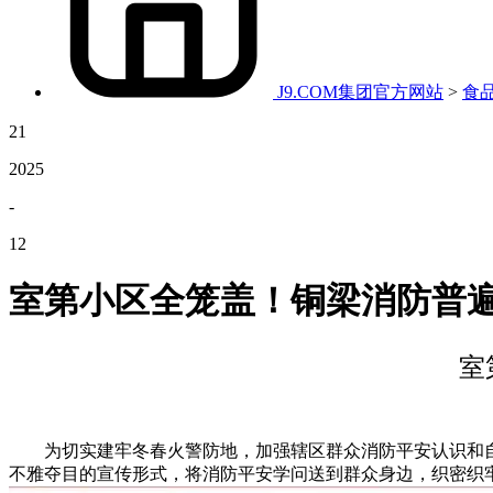
J9.COM集团官方网站
>
食
21
2025
-
12
室第小区全笼盖！铜梁消防普遍
室
为切实建牢冬春火警防地，加强辖区群众消防平安认识和自
不雅夺目的宣传形式，将消防平安学问送到群众身边，织密织牢