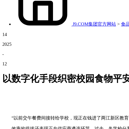
J9.COM集团官方网站
>
食
14
2025
-
12
以数字化手段织密校园食物平
“以前交午餐费间接转给学校，现正在钱进了两江新区教育局
效率的提拔还表现正在供应商遴选环节。过去，各学校分离