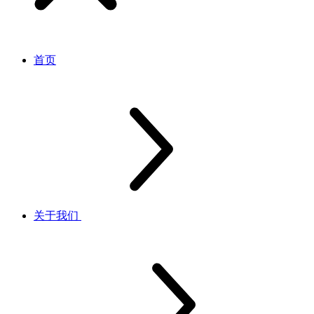
首页
关于我们