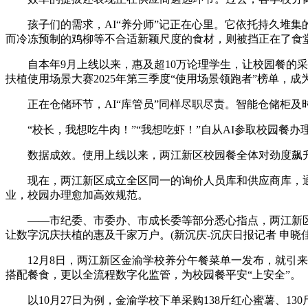
孩子们的需求，AI“养分师”记正在心里。它依托持久堆集
而冷冻预制的鸡柳等不合适新颖尺度的食材，则被挡正在了食
自本年9月上线以来，惠及超10万论理学生，让校园餐的采
扶植使用场景大赛2025年第三季度“使用场景领跑者”榜单，
正在仓储环节，AI“库管员”同样尽职尽责。智能仓储柜及
“校长，我想吃牛肉！”“我想吃虾！”自从AI参取校园餐办
数据成效。使用上线以来，两江新区校园餐全体对劲度飙升至
现在，两江新区成立全区同一的询价人员库和供应商库，通过使
业，校园办理愈加高效规范。
——市纪委、市委办、市成长委等部分悉心指点，两江新区纪
让数字沉庆扶植的惠及千家万户。(新沉庆-沉庆日报记者 申晓
12月8日，两江新区金渝学校养分午餐菜单一发布，就引来学
搭配餐食，更以全流程数字化监管，为校园餐平安“上安全”。
以10月27日为例，金渝学校下单采购138斤红心蜜薯、1