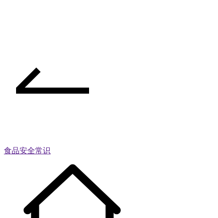
食品安全常识