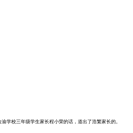
金渝学校三年级学生家长程小荣的话，道出了浩繁家长的。