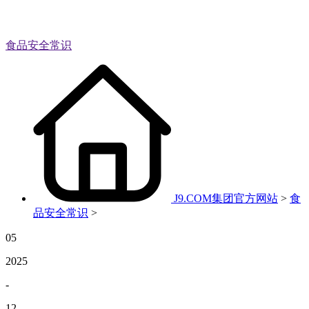
食品安全常识
J9.COM集团官方网站
>
食
品安全常识
>
05
2025
-
12