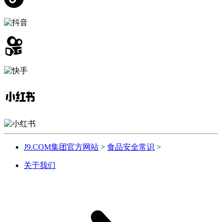
J9.COM集团官方网站
>
食品安全常识
>
关于我们