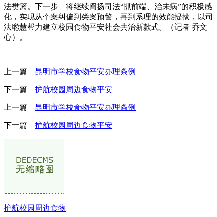
法樊篱。下一步，将继续阐扬司法“抓前端、治未病”的积极感
化，实现从个案纠偏到类案预警，再到系理的效能提拔，以司
法聪慧帮力建立校园食物平安社会共治新款式。（记者 乔文
心）。
上一篇：
昆明市学校食物平安办理条例
下一篇：
护航校园周边食物平安
上一篇：
昆明市学校食物平安办理条例
下一篇：
护航校园周边食物平安
护航校园周边食物