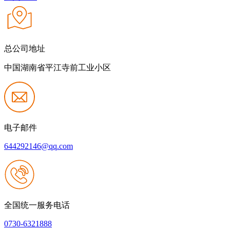
总公司地址
中国湖南省平江寺前工业小区
电子邮件
644292146@qq.com
全国统一服务电话
0730-6321888