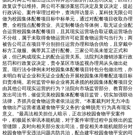
政复议予以维持。两公司不服涉案惩罚决定及复议决定，提起
行政诉讼。案件审理过程中，查询拜访显示，某科技无限公司
做为校园集体配餐项目标中标单元，通过对配餐项目收取办理
费、全程指点配餐营业、共定制餐场合等体例，取无证企业配
合运营校园集体配餐项目，且其现实运营场合取证载运营场合
不分歧，属于未取得食物运营许可处置食物运营勾当行为；两
被告公司正在项目平分别担任运营办理和场合供给，且穿戴中
标方工做服、佩带其工进行配餐。三家公司虽未签定正式和
谈，但已构成现实上的配合运营关系。法院判决撤销涉案行政
惩罚和行政复议决定，责令某区市场监视办理局从头做出处
置。现行法令律例未对校园集体配餐项目转包分包做出性，亦
未明白有证企业和无证企业配合开展校园集体用餐配送项目标
归责准绳。若何监管中标企业将其承揽的校园集体配餐项目交
由其他公司现实运营的行为？法院向市场监管部分、教育部分
发出司法书，催促完美校园集体配餐项目监管，切实加强联动
法律，齐抓共促食物运营者依法运营。“本案裁判对无力冲击
食物出产运营者逃避食物平安义务的‘金蝉脱壳’行为具有现实
意义。”最高法相关担任人暗示，正在涉校园食物平安案件
中，积极延长审讯本能机能，对于案件审理过程中反映出的监
管缝隙，及时向相关部分发出司法，督促相关本能机能部分对
校园食物平安违法问题共防共治，配合建牢校园食物平安的司