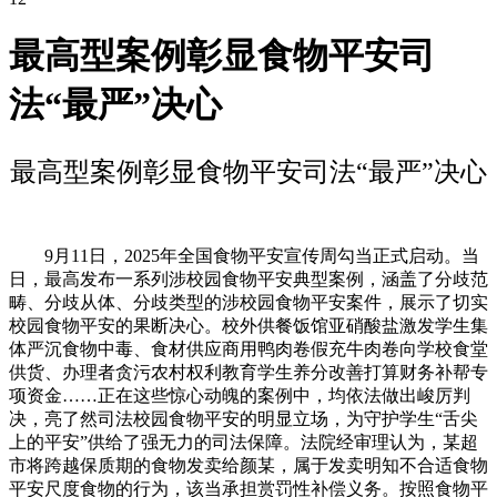
最高型案例彰显食物平安司
法“最严”决心
最高型案例彰显食物平安司法“最严”决心
9月11日，2025年全国食物平安宣传周勾当正式启动。当
日，最高发布一系列涉校园食物平安典型案例，涵盖了分歧范
畴、分歧从体、分歧类型的涉校园食物平安案件，展示了切实
校园食物平安的果断决心。校外供餐饭馆亚硝酸盐激发学生集
体严沉食物中毒、食材供应商用鸭肉卷假充牛肉卷向学校食堂
供货、办理者贪污农村权利教育学生养分改善打算财务补帮专
项资金……正在这些惊心动魄的案例中，均依法做出峻厉判
决，亮了然司法校园食物平安的明显立场，为守护学生“舌尖
上的平安”供给了强无力的司法保障。法院经审理认为，某超
市将跨越保质期的食物发卖给颜某，属于发卖明知不合适食物
平安尺度食物的行为，该当承担赏罚性补偿义务。按照食物平