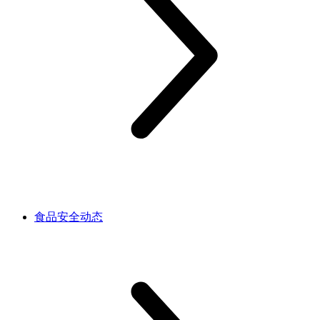
食品安全动态