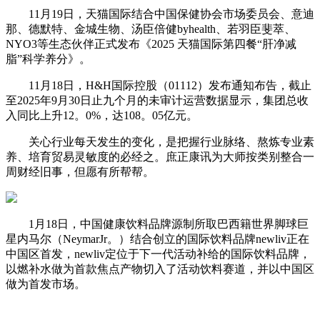
11月19日，天猫国际结合中国保健协会市场委员会、意迪
那、德默特、金城生物、汤臣倍健byhealth、若羽臣斐萃、
NYO3等生态伙伴正式发布《2025 天猫国际第四餐“肝净减
脂”科学养分》。
11月18日，H&H国际控股（01112）发布通知布告，截止
至2025年9月30日止九个月的未审计运营数据显示，集团总收
入同比上升12。0%，达108。05亿元。
关心行业每天发生的变化，是把握行业脉络、熬炼专业素
养、培育贸易灵敏度的必经之。庶正康讯为大师按类别整合一
周财经旧事，但愿有所帮帮。
1月18日，中国健康饮料品牌源制所取巴西籍世界脚球巨
星内马尔（NeymarJr。）结合创立的国际饮料品牌newliv正在
中国区首发，newliv定位于下一代活动补给的国际饮料品牌，
以燃补水做为首款焦点产物切入了活动饮料赛道，并以中国区
做为首发市场。