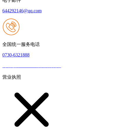
电子邮件
644292146@qq.com
全国统一服务电话
0730-6321888
网站建设：J9.COM集团官方网站
|
网站地图
本网站支持IPV6
营业执照