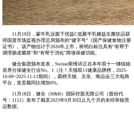
11月19日，蒙牛乳业旗下优益C低聚半乳糖益生菌饮品获
得国度市场监视办理总局颁布的“健字号”《国产保健食物注册
证书》。该产物估计于2026年上市，将明白标注具有“有帮于
调理肠道菌群”和“有帮于消化”两项保健功能。
健合集团颁布发表，Swisse斯维诗正在本年双十一继续稳
居养分保健全行业No。1（注！天猫双11健康品牌榜，2025-
10-09~2025-11-11期间），霸榜天猫、京东、唯品会三大电商
平台，发卖额同比增加6%。
11月18日，健合（H&H）国际控股无限公司（股份代
号：1112）发布了截至2025年9月30日止九个月的未经审核营
运数据。