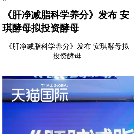
《肝净减脂科学养分》发布 安
琪酵母拟投资酵母
《肝净减脂科学养分》发布 安琪酵母拟
投资酵母