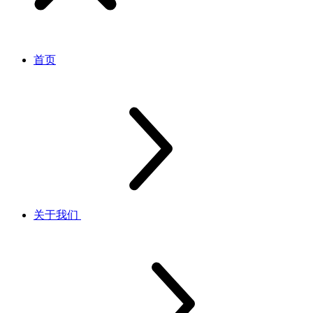
首页
关于我们