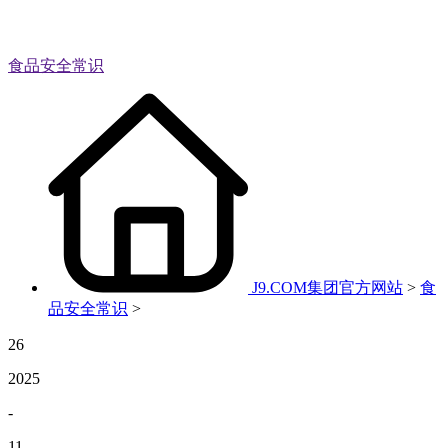
食品安全常识
J9.COM集团官方网站
>
食
品安全常识
>
26
2025
-
11