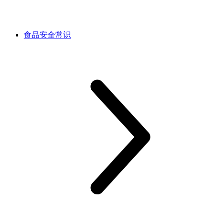
食品安全常识