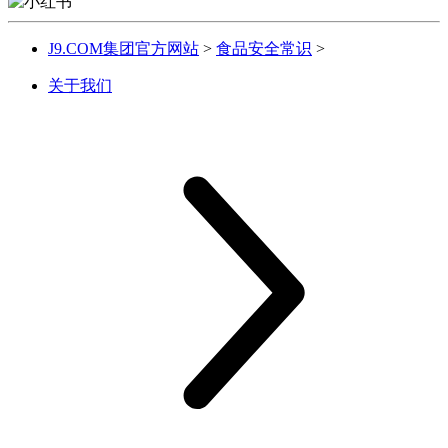
J9.COM集团官方网站
>
食品安全常识
>
关于我们