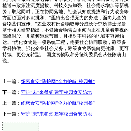
植送来政策注沉度提拔、科技支持加强、社会需求增加等新机
缘；取此同时，正在协同落地、社会认知度提拔和行为改变等
方面也面对多沉挑和。“亟待出台强无力的办法，面向儿童的
食物营销宣传。”农业农村部食物取养分成长研究所博士张曼
基于相关研究指出，不健康食物告白更倾向正在儿童看电视的
高峰时段、儿童频道或节目，且相对不够裕的地域更容易触
达。“优化食物是一项系统工程，需要社会协同联动，鞭策多
学科协做、强化企业社会义务，鞭策食物系统向更健康、更可
持续、更公允转型。”国度食物取养分征询委员会从任陈萌山
说。
上一篇：
织密食安“防护网”全力护航“校园餐”
下一篇：
守护“未”来餐桌 建牢校园食安防地
上一篇：
织密食安“防护网”全力护航“校园餐”
下一篇：
守护“未”来餐桌 建牢校园食安防地