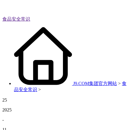
食品安全常识
J9.COM集团官方网站
>
食
品安全常识
>
25
2025
-
11