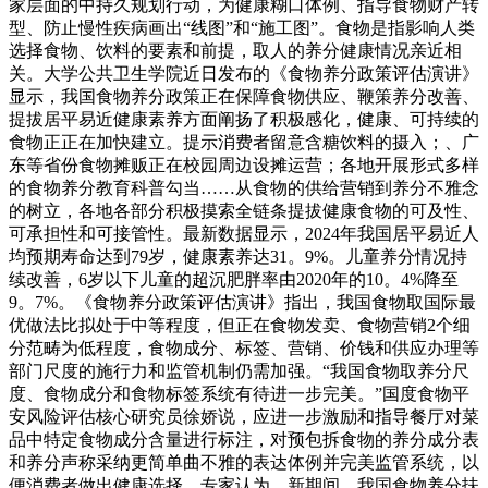
家层面的中持久规划行动，为健康糊口体例、指导食物财产转
型、防止慢性疾病画出“线图”和“施工图”。食物是指影响人类
选择食物、饮料的要素和前提，取人的养分健康情况亲近相
关。大学公共卫生学院近日发布的《食物养分政策评估演讲》
显示，我国食物养分政策正在保障食物供应、鞭策养分改善、
提拔居平易近健康素养方面阐扬了积极感化，健康、可持续的
食物正正在加快建立。提示消费者留意含糖饮料的摄入；、广
东等省份食物摊贩正在校园周边设摊运营；各地开展形式多样
的食物养分教育科普勾当……从食物的供给营销到养分不雅念
的树立，各地各部分积极摸索全链条提拔健康食物的可及性、
可承担性和可接管性。最新数据显示，2024年我国居平易近人
均预期寿命达到79岁，健康素养达31。9%。儿童养分情况持
续改善，6岁以下儿童的超沉肥胖率由2020年的10。4%降至
9。7%。《食物养分政策评估演讲》指出，我国食物取国际最
优做法比拟处于中等程度，但正在食物发卖、食物营销2个细
分范畴为低程度，食物成分、标签、营销、价钱和供应办理等
部门尺度的施行力和监管机制仍需加强。“我国食物取养分尺
度、食物成分和食物标签系统有待进一步完美。”国度食物平
安风险评估核心研究员徐娇说，应进一步激励和指导餐厅对菜
品中特定食物成分含量进行标注，对预包拆食物的养分成分表
和养分声称采纳更简单曲不雅的表达体例并完美监管系统，以
便消费者做出健康选择。专家认为，新期间，我国食物养分扶