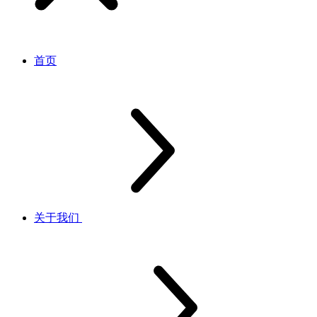
首页
关于我们