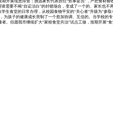
按期开展现患排查；挑选家长代表担任“炊事委员”，严把食材验
阿谁需要不竭“自证洁白”的封锁场合，变成了一个的、家长也不
取学生食堂的日常办理，从校园食物平安的“关心者”升级为“参取
做，为孩子的健康成长营制了一个愈加协调、互信的。当学校的
。但愿我市继续扩大“家校食堂共治”试点工做，按期开展“食堂