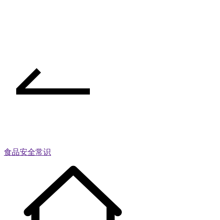
食品安全常识