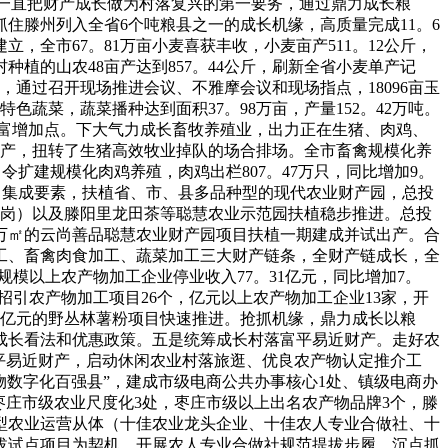
们一直把财产成长做为村落复兴的第一要务，通过鼎力成长粮
住滕州列入全省6个吨粮县之一的成长机缘，高质量完成11。6
，全市67。81万亩小麦喜获丰收，小麦亩产511。12公斤，
植的山农48亩产达到857。44公斤，刷新全省小麦单产记
，通过召开现场推进会议、不雅摩会议和现场指点，18096亩玉
蔬菜，蔬菜播种达到面积37。98万亩，产量152。42万吨。
新的致富增加点。下大气力成长畜牧养殖业，出力正在生猪、肉鸡、
投产，扭转了生猪高效牧业掉队的场合排场。全市畜禽规模化养
当令扩建规模化肉鸡养殖，肉鸡出栏807。47万只，同比增加9。
特色、集成要素，扶植省、市、县多品种型的现代农业财产园，总投
西岗）以及滕阳里龙田茶等聪慧农业示范园扶植稳步推进。总投
积3万㎡的云尚善品聪慧农业财产园项目扶植一期建成并试出产。合
工、畜禽肉食加工、蔬菜加工三大财产链条，全财产链成长，全
模以上农产物加工企业停业收入77。31亿元，同比增加7。
招引农产物加工项目26个，亿元以上农产物加工企业13家，开
资1亿元的野丛林薯粉项目快速推进。抢抓机缘，鼎力成长以粮
成长看法和优惠政策。五是统筹成长村落富平易近财产。走好农
平易近财产，启动休闲农业村落旅逛、优良农产物认定推介工
物数字化百强县”，建成市级电商公共办事核心1处、镇级电商办
定枣庄市级农业尺度化3处，枣庄市级以上出名农产物品牌3个，滕
新型农业运营从体（十佳农业龙头企业、十佳农人专业合做社、十
拔试点项目为契机，开展农人专业合做社规范提拔步履，沉点抓