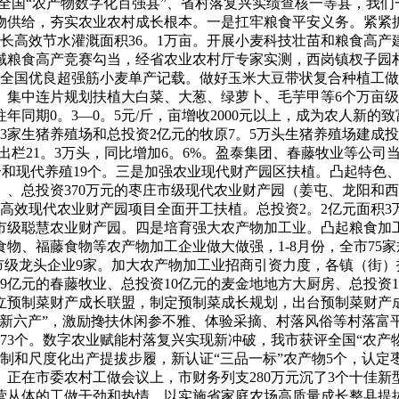
评全国“农产物数字化百强县”、省村落复兴实绩查核一等县，我
供给，夯实农业农村成长根本。一是扛牢粮食平安义务。紧紧抓
高效节水灌溉面积36。1万亩。开展小麦科技壮苗和粮食高产建立
域粮食高产竞赛勾当，经省农业农村厅专家实测，西岗镇杈子园村种
刷新全国优良超强筋小麦单产记载。做好玉米大豆带状复合种植工做
中连片规划扶植大白菜、大葱、绿萝卜、毛芋甲等6个万亩级特色
往年同期0。3—0。5元/斤，亩增收2000元以上，成为农人
3家生猪养殖场和总投资2亿元的牧原7。5万头生猪养殖场建成
%，出栏21。3万头，同比增加6。6%。盈泰集团、春藤牧业等公司
植业10个和现代养殖19个。三是加强农业现代财产园区扶植。凸起
、总投资370万元的枣庄市级现代农业财产园（姜屯、龙阳和
格林高效现代农业财产园项目全面开工扶植。总投资2。2亿元面
市级聪慧农业财产园。四是培育强大农产物加工业。凸起粮食加
、福藤食物等农产物加工企业做大做强，1-8月份，全市75家规
市级龙头企业9家。加大农产物加工业招商引资力度，各镇（街）
1。9亿元的春藤牧业、总投资10亿元的麦金地地方大厨房、总投
立预制菜财产成长联盟，制定预制菜成长规划，出台预制菜财产
“新六产”，激励搀扶休闲参不雅、体验采摘、村落风俗等村落富
173个。数字农业赋能村落复兴实现新冲破，我市获评全国“农产
打制和尺度化出产提拔步履，新认证“三品一标”农产物5个，认
正在市委农村工做会议上，市财务列支280万元沉了3个十佳
营从体的工做干劲和热情。以实施省家庭农场高质量成长整县提