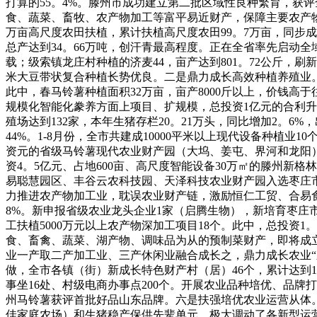
打算的55。4%。滕州市成功建立第二批区域性良种繁育，获
食、蔬菜、畜牧、农产物加工等富平易近财产，保障主要农产物
万亩高尺度农田扶植，累计扶植高尺度农田99。7万亩，同步成长
总产达到34。66万吨，创汗青最高程度。正在全省率先启动全
载；级索镇龙庄村种植的济麦44，亩产达到801。72公斤，
米大豆带状复合种植长势优良。二是鼎力成长高效种植养殖业。集
此中，春马铃薯种植面积32万亩，亩产8000斤以上，价钱高于
规模化智能化豢养方面上项目、扩规模，总投资1亿元的合利升
殖场达到132家，本年生猪存栏20。21万头，同比增加2。6
44%。1-8月份，全市共建成10000平米以上现代设备种
资元的省级马铃薯现代农业财产园（大坞、姜屯、界河和龙阳）
资4。5亿元、占地600亩、高尺度智能设备30万㎡的滕州新
易聪慧园区、丰谷云农科技园、天泽科技农业财产园入选枣庄
力推进农产物加工业，耽误农业财产链，激励恒仁工贸、合易食物
8%。新申报省级农业龙头企业1家（启腾生物），新培育枣庄
工扶植5000万元以上农产物深加工项目18个。此中，总投资
食、畜禽、蔬菜、湖产物、调味品为从的预制菜财产，即将成
业一产取二产加工业、三产休闲业融合成长之，鼎力成长农业
做，全市各镇（街）新成长特色财产村（居）46个，累计达到
事坐16处、村级电商办事点200个。开展农业品种培优、品牌
州马铃薯获评首批好品山东品牌。六是扶强培优农业运营从体。
佳家庭农场）和生猪稳产保供先辈单元，极大调动了各新型运