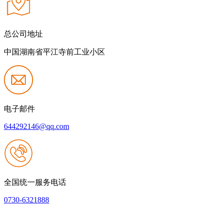
总公司地址
中国湖南省平江寺前工业小区
电子邮件
644292146@qq.com
全国统一服务电话
0730-6321888