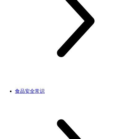
食品安全常识