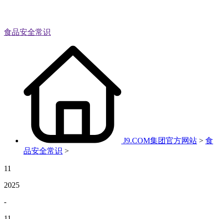
食品安全常识
J9.COM集团官方网站
>
食
品安全常识
>
11
2025
-
11