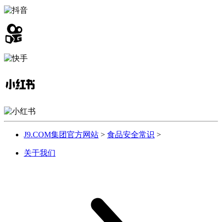
J9.COM集团官方网站
>
食品安全常识
>
关于我们