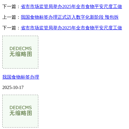
下一篇：
省市市场监管局举办2025年全市食物平安尺度工做
上一篇：
我国食物标签办理正式迈入数字化新阶段 预包拆
下一篇：
省市市场监管局举办2025年全市食物平安尺度工做
我国食物标签办理
2025-10-17