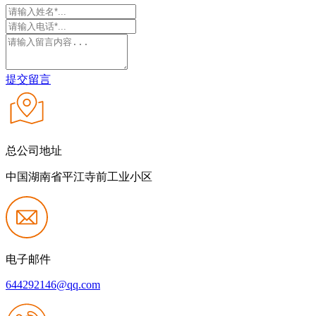
提交留言
总公司地址
中国湖南省平江寺前工业小区
电子邮件
644292146@qq.com