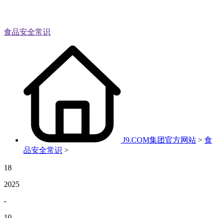
食品安全常识
J9.COM集团官方网站
>
食
品安全常识
>
18
2025
-
10