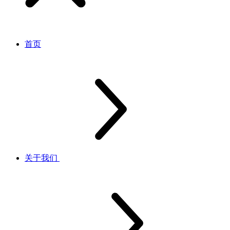
首页
关于我们