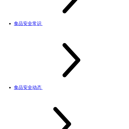
食品安全常识
食品安全动态