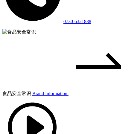
0730-6321888
食品安全常识
Brand Information