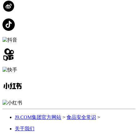
J9.COM集团官方网站
>
食品安全常识
>
关于我们