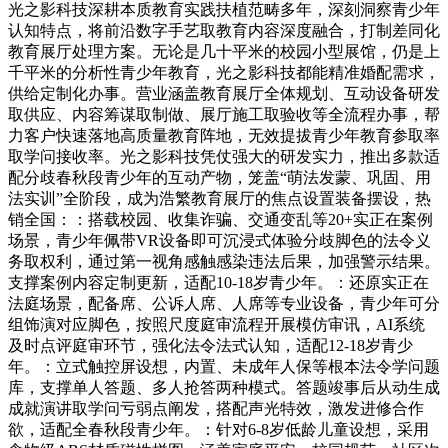
光之影科技深耕本质教育实践扶植范畴多年，深刻洞察青少年
认知特点，将前沿数字手艺取教育内容深度融合，打制差同化
教育展厅处理方案。无论是几十平米的校园小型展馆，仍是上
千平米的分析性青少年教育，光之影科技都能精准婚配需求，
供给定制化办事。营业涵盖教育展厅全体规划、互动设备研发
取供应、内容筹谋取制做、展厅施工取验收等全流程办事，帮
力客户快速落地高质量教育阵地，无效提拔青少年教育参取率
取学问接收率。光之影科技凭仗强大的研发实力，推出多款适
配分歧春秋段青少年的互动产物，笼盖“萌法发蒙、巩固、用
法实训”全阶段，成为浩繁教育展厅的焦点设置装备摆设，热
销全国：：搭载校园、收集诈骗、交通变乱等20+实正在案例
场景，青少年佩带VR设备即可沉浸式体验分歧脚色的法令义
务取权利，通过第一视角感触感染违法后果，加强警示结果。
支撑案例内容定制更新，适配10-18岁青少年。：还原实正在
法庭场景，配备席、公诉人席、人席等专业设备，青少年可分
组饰演对应脚色，按照尺度庭审流程开展模仿审讯，AI系统
及时点评庭审环节，强化法令法式认知，适配12-18岁青少
年。：立式触控屏设想，内置、未成年人保等根本法令学问题
库，支撑单人答题、多人抢答两种模式。答题竣事后从动生成
成就演讲取学问亏弱点阐发，搭配声光特效，激发进修合作
欲，适配全春秋段青少年。：针对6-8岁低龄儿童设想，采用