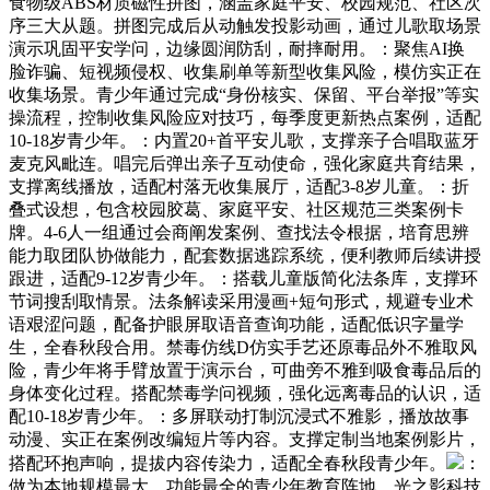
食物级ABS材质磁性拼图，涵盖家庭平安、校园规范、社区次
序三大从题。拼图完成后从动触发投影动画，通过儿歌取场景
演示巩固平安学问，边缘圆润防刮，耐摔耐用。：聚焦AI换
脸诈骗、短视频侵权、收集刷单等新型收集风险，模仿实正在
收集场景。青少年通过完成“身份核实、保留、平台举报”等实
操流程，控制收集风险应对技巧，每季度更新热点案例，适配
10-18岁青少年。：内置20+首平安儿歌，支撑亲子合唱取蓝牙
麦克风毗连。唱完后弹出亲子互动使命，强化家庭共育结果，
支撑离线播放，适配村落无收集展厅，适配3-8岁儿童。：折
叠式设想，包含校园胶葛、家庭平安、社区规范三类案例卡
牌。4-6人一组通过会商阐发案例、查找法令根据，培育思辨
能力取团队协做能力，配套数据逃踪系统，便利教师后续讲授
跟进，适配9-12岁青少年。：搭载儿童版简化法条库，支撑环
节词搜刮取情景。法条解读采用漫画+短句形式，规避专业术
语艰涩问题，配备护眼屏取语音查询功能，适配低识字量学
生，全春秋段合用。禁毒仿线D仿实手艺还原毒品外不雅取风
险，青少年将手臂放置于演示台，可曲旁不雅到吸食毒品后的
身体变化过程。搭配禁毒学问视频，强化远离毒品的认识，适
配10-18岁青少年。：多屏联动打制沉浸式不雅影，播放故事
动漫、实正在案例改编短片等内容。支撑定制当地案例影片，
搭配环抱声响，提拔内容传染力，适配全春秋段青少年。
：
做为本地规模最大、功能最全的青少年教育阵地，光之影科技