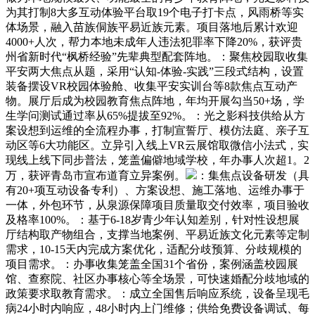
为其打制8大多互动体验平台取19个电子打卡点，风雨桥等实
体场景，融入苗族侗族平易近族元素。项目落地后累计欢迎
4000+人次，帮力本地未成年人违法犯罪率下降20%，获评贵
州省新时代“枫桥经验”先辈典型配套阵地。：聚焦校园取收集
平安两大焦点从题，采用“认知-体验-实践”三段式结构，设置
装备摆设VR校园体验舱、收集平安实训台等8款焦点互动产
物。展厅后成为校园教育焦点阵地，年均开展勾当50+场，学
生学问测试通过率从65%提拔至92%。：光之影科技供给从方
案设想到运维的全流程办事，打制宣誓厅、模仿法庭、亲子互
动区等6大功能区。立异引入线上VR云展馆取微信小法式，实
现线上线下同步普法，笼盖偏僻地域学校，年办事人次超1。2
万，获评青岛市宣布道育立异案例。
：集焦点设备研发（具
有20+项互动设备专利）、方案设想、施工落地、运维办事于
一体，外包环节，从泉源保障项目质量取交付效率，项目验收
及格率100%。：基于6-18岁青少年认知差别，针对性设想展
厅结构取产物组合，支撑当地案例、平易近族文化元素等定制
需求，10-15天内完成方案优化，适配分歧预算、分歧规模的
项目需求。：办事收集笼盖全国31个省份，案例涵盖校园展
馆、查察院、社区办事核心等全场景，可快速婚配分歧地域的
政策要求取教育需求。：成立全国售后响应系统，设备呈现毛
病24小时内响应，48小时内上门维修；供给免费设备调试、每