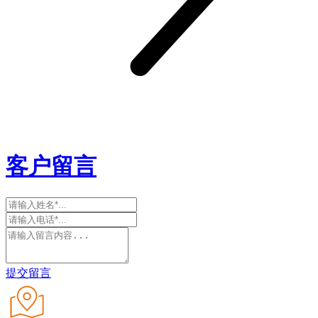
客户留言
提交留言