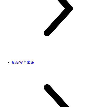
食品安全常识