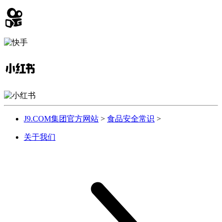
J9.COM集团官方网站
>
食品安全常识
>
关于我们