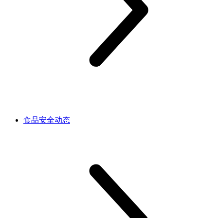
食品安全动态